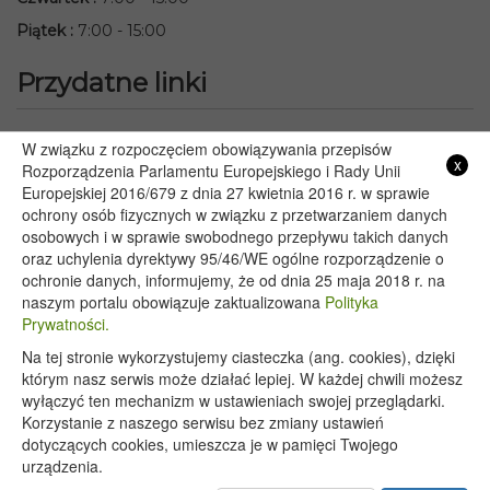
Piątek
:
7:00 - 15:00
Przydatne linki
Starostwo Powiatowe we Włodawie
W związku z rozpoczęciem obowiązywania przepisów
x
Lubelski Urząd Wojewódzki w Lublinie
Rozporządzenia Parlamentu Europejskiego i Rady Unii
Europejskiej 2016/679 z dnia 27 kwietnia 2016 r. w sprawie
Urząd Marszałkowski Województwa Lubelskiego w Lublinie
ochrony osób fizycznych w związku z przetwarzaniem danych
Serwis Rzeczypospolitej Polskiej
osobowych i w sprawie swobodnego przepływu takich danych
PGE – Planowane wyłączenia prądu
oraz uchylenia dyrektywy 95/46/WE ogólne rozporządzenie o
Poczta E-mail
ochronie danych, informujemy, że od dnia 25 maja 2018 r. na
naszym portalu obowiązuje zaktualizowana
Polityka
Prywatności.
Na tej stronie wykorzystujemy ciasteczka (ang. cookies), dzięki
Copyright 2020@ - Urząd Gminy Wyryki
którym nasz serwis może działać lepiej. W każdej chwili możesz
wyłączyć ten mechanizm w ustawieniach swojej przeglądarki.
Korzystanie z naszego serwisu bez zmiany ustawień
dotyczących cookies, umieszcza je w pamięci Twojego
urządzenia.