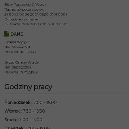
BS w Parczewie O/Wyryki
Rachunek podstawowy:
54 8042 0006 2001 0680 0101 0001
Odpady komunalne:
65 8042 0006 0680 0101 2000 0310
DANE
Gmina Wyryki
NIP: 5651445591
REGON: 110197842
Urząd Gminy Wyryki
NIP: 5651320381
REGON: 000551579
Godziny pracy
Poniedziałek
:
7:00 - 15:00
Wtorek
:
7:30 - 15:30
Środa
:
7:00 - 15:00
Czwartek
:
7:00 - 15:00