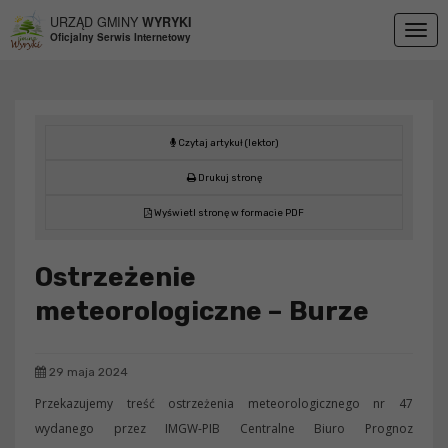
Przejdź do menu
Przejdź do stopki strony
Przejdź do głównej treści strony
URZĄD GMINY
WYRYKI
Togg
Oficjalny Serwis Internetowy
navig
Czytaj artykuł (lektor)
Drukuj stronę
Wyświetl stronę w formacie PDF
Ostrzeżenie
meteorologiczne – Burze
29 maja 2024
Przekazujemy treść ostrzeżenia meteorologicznego nr 47
wydanego przez IMGW-PIB Centralne Biuro Prognoz