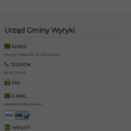
Urząd Gminy Wyryki
ADRES
Wyryki-Połód 154, 22-205 Wyryki
TELEFON
82 59 13 003
FAX
E-MAIL
sekretariat@wyryki.eu
WPŁATY