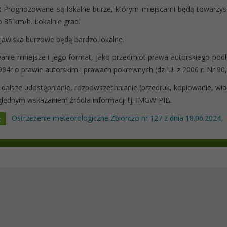
:
Prognozowane są lokalne burze, którym miejscami będą towarzy
o 85 km/h. Lokalnie grad.
Zjawiska burzowe będą bardzo lokalne.
nie niniejsze i jego format, jako przedmiot prawa autorskiego podl
994r o prawie autorskim i prawach pokrewnych (dz. U. z 2006 r. Nr 90,
 dalsze udostępnianie, rozpowszechnianie (przedruk, kopiowanie, w
lędnym wskazaniem źródła informacji tj. IMGW-PIB.
Ostrzeżenie meteorologiczne Zbiorczo nr 127 z dnia 18.06.2024