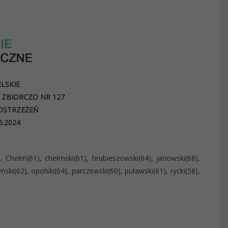
LSKIE
ZBIORCZO NR 127
OSTRZEŻEŃ
06.2024
), Chełm(61), chełmski(61), hrubieszowski(64), janowski(68),
yński(62), opolski(64), parczewski(60), puławski(61), rycki(58),