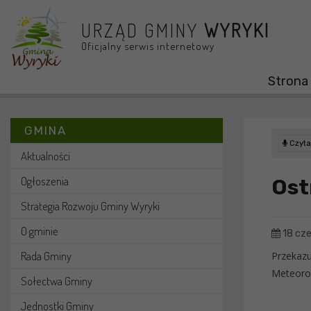
Przejdź do menu
Przejdź do stopki strony
Przejdź do głównej treści strony
URZĄD GMINY
WYRYKI
Oficjalny serwis internetowy
Strona
GMINA
Czytaj
Aktualności
Ogłoszenia
Ost
Strategia Rozwoju Gminy Wyryki
O gminie
18 cz
Rada Gminy
Przekaz
Meteorol
Sołectwa Gminy
Jednostki Gminy