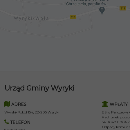
Urząd Gminy Wyryki
ADRES
WPŁATY
Wyryki-Połód 154, 22-205 Wyryki
BS w Parczewie
Rachunek podst
TELEFON
54 8042 0006 2
Odpady komuna