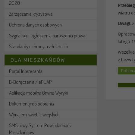
2020
Przebieg
wiatru d
Zarządzanie kryzysowe
Uwagi
: 
Ochrona danych osobowych
Opracowa
Sygnaliści – zgłoszenia naruszenia prawa
lutego 1
Standardy ochrony małoletnich
Wszelkie
z bezwzg
DLA MIESZKAŃCÓW
Portal Interesanta
E-Doręczenia / ePUAP
Aplikacja mobilna Gmina Wyryki
Dokumenty do pobrania
Wynajem świetlic wiejskich
SMS-owy System Powiadamiania
Mieszkańców