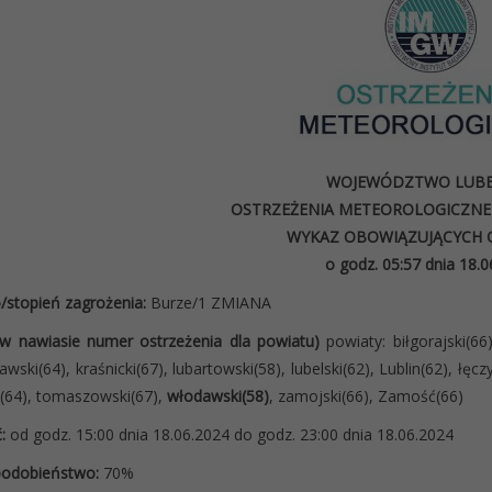
WOJEWÓDZTWO LUBE
OSTRZEŻENIA METEOROLOGICZNE 
WYKAZ OBOWIĄZUJĄCYCH 
o godz. 05:57 dnia 18.
/stopień zagrożenia:
Burze/1 ZMIANA
(w nawiasie numer ostrzeżenia dla powiatu)
powiaty: biłgorajski(66
wski(64), kraśnicki(67), lubartowski(58), lubelski(62), Lublin(62), łęcz
i(64), tomaszowski(67),
włodawski(58)
, zamojski(66), Zamość(66)
:
od godz. 15:00 dnia 18.06.2024 do godz. 23:00 dnia 18.06.2024
odobieństwo:
70%