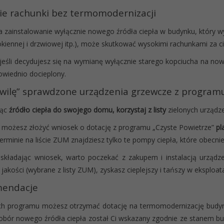
ie rachunki bez termomodernizacji
a zainstalowanie wyłącznie nowego źródła ciepła w budynku, który w
 okiennej i drzwiowej itp.), może skutkować wysokimi rachunkami za 
jeśli decydujesz się na wymianę wyłącznie starego kopciucha na now
owiednio docieplony.
hwilę” sprawdzone urządzenia grzewcze z program
ąc
źródło ciepła do swojego domu, korzystaj z listy
zielonych urządz
z możesz złożyć wniosek o dotację z programu „Czyste Powietrze”
pl
erminie na liście ZUM znajdziesz tylko te pompy ciepła, które obecni
składając wniosek, warto poczekać z zakupem i instalacją urządz
 jakości (wybrane z listy ZUM), zyskasz cieplejszy i tańszy w eksploat
endacje
h programu możesz otrzymać dotację na termomodernizację budynk
dobór nowego źródła ciepła został Ci wskazany zgodnie ze stanem b