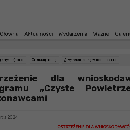
 Główna
Aktualności
Wydarzenia
Ważne
Galer
 artykuł (lektor)
Drukuj stronę
Wyświetl stronę w formacie PDF
trzeżenie dla wnioskoda
ogramu „Czyste Powietrz
konawcami
rca 2024
OSTRZEŻENIE DLA WNIOSKODAWCÓ