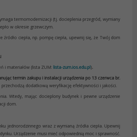
ymaga termomodernizacji (tj. docieplenia przegród, wymiany
ciepło w okresie grzewczym.
e źródło ciepła, np. pompę ciepła, upewnij się, że Twój dom
u
eń i materiałów (lista ZUM:
lista-zum.ios.edu.pl
)
.
anując termin zakupu i instalacji urządzenia
po 13 czerwca br.
e przechodzą dodatkową weryfikację efektywności i jakości.
enia. Wtedy, mając docieplony budynek i pewne urządzenie
acji dom.
u jednorodzinnego wraz z wymianą źródła ciepła. Upewnij
udynku. Urządzenie musi mieć odpowiednią moc i sprawność.