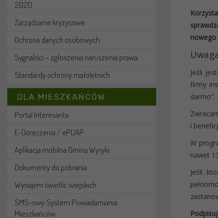
2020
Korzysta
Zarządzanie kryzysowe
sprawdz
nowego u
Ochrona danych osobowych
Uwaga
Sygnaliści – zgłoszenia naruszenia prawa
Jeśli je
Standardy ochrony małoletnich
firmy in
darmo”. 
DLA MIESZKAŃCÓW
Zwracamy
Portal Interesanta
i benefi
E-Doręczenia / ePUAP
W progra
Aplikacja mobilna Gmina Wyryki
nawet 13
Dokumenty do pobrania
Jeśli kt
pełnomoc
Wynajem świetlic wiejskich
zastanowi
SMS-owy System Powiadamiania
Mieszkańców
Podpisuj