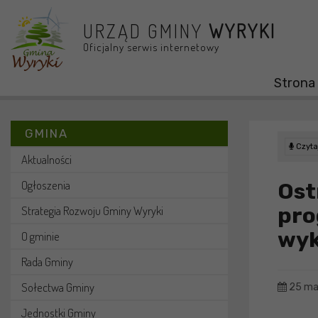
Przejdź do menu
Przejdź do stopki strony
Przejdź do głównej treści strony
URZĄD GMINY
WYRYKI
Oficjalny serwis internetowy
Strona
GMINA
Czytaj
Aktualności
Ogłoszenia
Os
pr
Strategia Rozwoju Gminy Wyryki
wy
O gminie
Rada Gminy
Sołectwa Gminy
25 ma
Jednostki Gminy