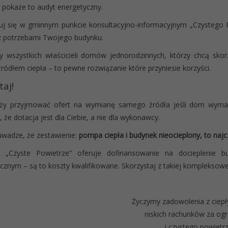
j pokaże to audyt energetyczny.
uj się w gminnym punkcie konsultacyjno-informacyjnym „Czystego Po
z potrzebami Twojego budynku.
 wszystkich właścicieli domów jednorodzinnych, którzy chcą skor
ódłem ciepła – to pewne rozwiązanie które przyniesie korzyści.
aj!
eży przyjmować ofert na wymianę samego źródła jeśli dom wymaga
, że dotacja jest dla Ciebie, a nie dla wykonawcy.
uwadze, że zestawienie:
pompa ciepła i budynek nieocieplony, to najc
 „Czyste Powietrze” oferuje dofinansowanie na docieplenie 
cznym – są to koszty kwalifikowane. Skorzystaj z takiej kompleksowej
Życzymy zadowolenia z ciep
niskich rachunków za og
i czystego powietrz