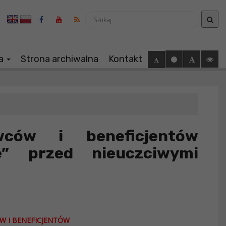
Wyszukaj
ia
Strona archiwalna
Kontakt
wców i beneficjentów
e” przed nieuczciwymi
W I BENEFICJENTÓW