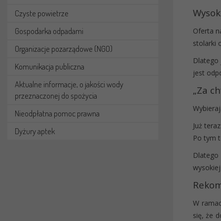
Wysok
Czyste powietrze
Gospodarka odpadami
Oferta n
stolarki
Organizacje pozarządowe (NGO)
Dlatego 
Komunikacja publiczna
jest odp
Aktualne informacje, o jakości wody
„Za c
przeznaczonej do spożycia
Wybieraj
Nieodpłatna pomoc prawna
Już tera
Dyżury aptek
Po tym t
Dlatego 
wysokiej
Rekom
W ramac
się, że 