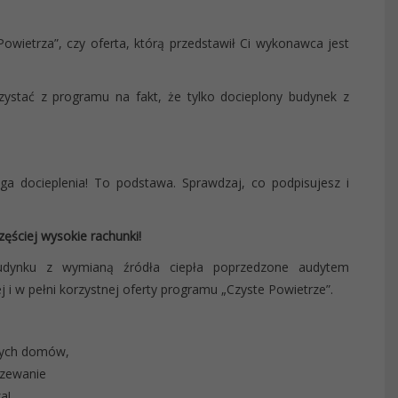
wietrza”, czy oferta, którą przedstawił Ci wykonawca jest
zystać z programu na fakt, że tylko docieplony budynek z
 docieplenia! To podstawa. Sprawdzaj, co podpisujesz i
zęściej wysokie rachunki!
budynku z wymianą źródła ciepła poprzedzone audytem
 i w pełni korzystnej oferty programu „Czyste Powietrze”.
łych domów,
rzewanie
a!