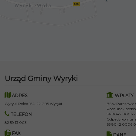
Urząd Gminy Wyryki
ADRES
WPŁATY
Wyryki-Połód 154, 22-205 Wyryki
BS w Parczewie
Rachunek podst
TELEFON
54 8042 0006 2
Odpady komuna
82 59 13 003
65 8042 0006 0
FAX
DANE