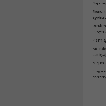
Najlepie
Skonsult
zgodna 
Uczulamy
nowym źr
Pamięt
Nie nal
pamiętaj
Miej na 
Program
energety