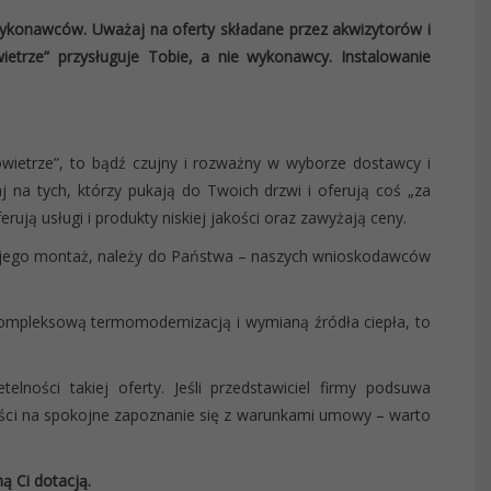
wykonawców. Uważaj na oferty składane przez akwizytorów i
ietrze” przysługuje Tobie, a nie wykonawcy. Instalowanie
owietrze”, to bądź czujny i rozważny w wyborze dostawcy i
aj na tych, którzy pukają do Twoich drzwi i oferują coś „za
rują usługi i produkty niskiej jakości oraz zawyżają ceny.
ej jego montaż, należy do Państwa – naszych wnioskodawców
ompleksową termomodernizacją i wymianą źródła ciepła, to
elności takiej oferty. Jeśli przedstawiciel firmy podsuwa
ści na spokojne zapoznanie się z warunkami umowy – warto
 Ci dotacją.