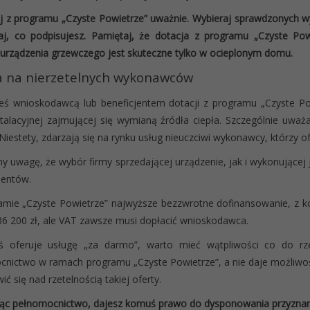
j z programu „Czyste Powietrze” uważnie. Wybieraj sprawdzonych 
aj, co podpisujesz. Pamiętaj, że dotacja z programu „Czyste Pow
rządzenia grzewczego jest skuteczne tylko w ocieplonym domu.
 na nierzetelnych wykonawców
steś wnioskodawcą lub beneficjentem dotacji z programu „Czyste P
stalacyjnej zajmującej się wymianą źródła ciepła. Szczególnie uważ
Niestety, zdarzają się na rynku usług nieuczciwi wykonawcy, którzy ofe
 uwagę, że wybór firmy sprzedającej urządzenie, jak i wykonując
cjentów.
mie „Czyste Powietrze” najwyższe bezzwrotne dofinansowanie, z k
6 200 zł, ale VAT zawsze musi dopłacić wnioskodawca.
oś oferuje usługę „za darmo”, warto mieć wątpliwości co do rzet
nictwo w ramach programu „Czyste Powietrze”, a nie daje możliwo
ć się nad rzetelnością takiej oferty.
ąc pełnomocnictwo, dajesz komuś prawo do dysponowania przyznaną