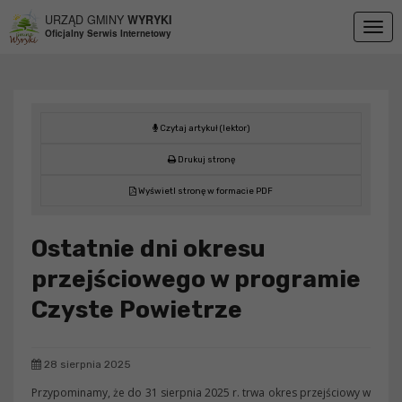
Przejdź do menu
Przejdź do stopki strony
Przejdź do głównej treści strony
URZĄD GMINY
WYRYKI
Togg
Oficjalny Serwis Internetowy
navig
Czytaj artykuł (lektor)
Drukuj stronę
Wyświetl stronę w formacie PDF
Ostatnie dni okresu
przejściowego w programie
Czyste Powietrze
28 sierpnia 2025
Przypominamy, że do 31 sierpnia 2025 r. trwa okres przejściowy w