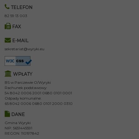
TELEFON
82 59 13 003
FAX
E-MAIL
sekretariat@wyryki.eu
WPŁATY
BS w Parczewie O/Wyryki
Rachunek podstawowy:
54 8042 0006 2001 0680 0101 0001
Odpady komunalne:
65 8042 0006 0680 0101 2000 0310
DANE
Gmina Wyryki
NIP: 5651445591
REGON: 110197842