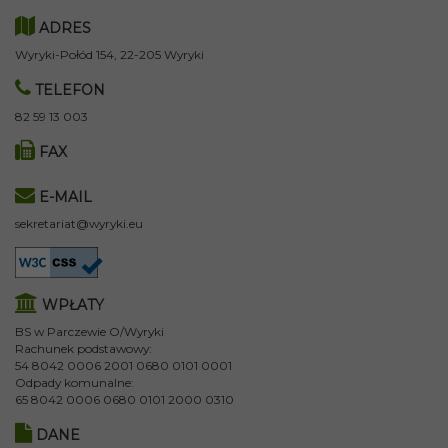
ADRES
Wyryki-Połód 154, 22-205 Wyryki
TELEFON
82 59 13 003
FAX
E-MAIL
sekretariat@wyryki.eu
WPŁATY
BS w Parczewie O/Wyryki
Rachunek podstawowy:
54 8042 0006 2001 0680 0101 0001
Odpady komunalne:
65 8042 0006 0680 0101 2000 0310
DANE