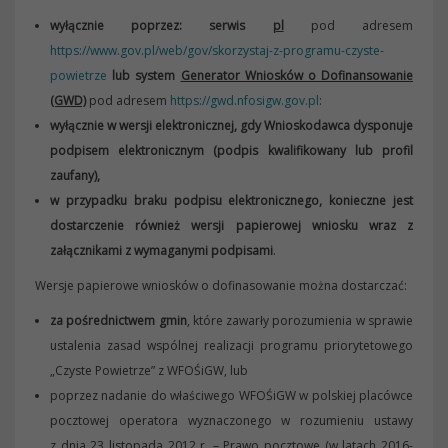
wyłącznie
poprzez: serwis
pl
pod adresem
https://www.gov.pl/web/gov/skorzystaj-z-programu-czyste-
powietrze
lub system
Generator Wniosków o Dofinansowanie
(GWD)
pod adresem
https://gwd.nfosigw.gov.pl
:
wyłącznie w wersji elektronicznej, gdy Wnioskodawca dysponuje
podpisem elektronicznym (podpis kwalifikowany lub profil
zaufany),
w przypadku braku podpisu elektronicznego, konieczne jest
dostarczenie również wersji papierowej wniosku wraz z
załącznikami z wymaganymi podpisami
.
Wersje papierowe wniosków o dofinasowanie można dostarczać:
za pośrednictwem gmin
, które zawarły porozumienia w sprawie
ustalenia zasad wspólnej realizacji programu priorytetowego
„Czyste Powietrze” z WFOŚiGW, lub
poprzez nadanie do właściwego WFOŚiGW w polskiej placówce
pocztowej operatora wyznaczonego w rozumieniu ustawy
z dnia 23 listopada 2012 r. – Prawo pocztowe (w latach 2016-