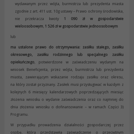
wydawanym przez wójta, burmistrza lub prezydenta miasta
zgodnie z art. 411 ust. 10g ustawy – Prawo ochrony środowiska,
nie przekracza kwoty
1 090 zł w gospodarstwie
wieloosobowym
,
1 526 zł w gospodarstwie jednoosobowym
lub
ma ustalone prawo do otrzymywania: zasiłku stałego, zasiłku
okresowego, zasiłku rodzinnego lub specjalnego zasiłku
opiekuńczego
, potwierdzone w zaświadczeniu wydanym na
wniosek Beneficjenta, przez wójta, burmistrza lub prezydenta
miasta, zawierającym wskazanie rodzaju zasiłku oraz okresu,
na który został przyznany. Zasiłek musi przysługiwać w każdym z
kolejnych 6 miesięcy kalendarzowych poprzedzających miesiąc
złożenia wniosku o wydanie zaświadczenia oraz co najmniej do
dnia złożenia wniosku o dofinansowanie – w ramach Części 3)
Programu.
W przypadku prowadzenia działalności gospodarczej przez
osobę, która przedstawiła zaświadczenie o przeciętnym