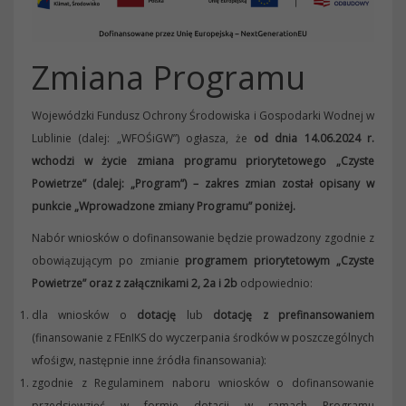
Zmiana Programu
Wojewódzki Fundusz Ochrony Środowiska i Gospodarki Wodnej w
Lublinie (dalej: „WFOŚiGW”) ogłasza, że
od dnia 14.06.2024 r.
wchodzi w życie zmiana programu priorytetowego „Czyste
Powietrze” (dalej: „Program”) – zakres zmian został opisany w
punkcie „Wprowadzone zmiany Programu” poniżej.
Nabór wniosków o dofinansowanie będzie prowadzony zgodnie z
obowiązującym po zmianie
programem priorytetowym „Czyste
Powietrze” oraz z załącznikami 2, 2a i 2b
odpowiednio:
dla wniosków o
dotację
lub
dotację z prefinansowaniem
(finansowanie z FEnIKS do wyczerpania środków w poszczególnych
wfośigw, następnie inne źródła finansowania):
zgodnie z Regulaminem naboru wniosków o dofinansowanie
przedsięwzięć w formie dotacji w ramach Programu