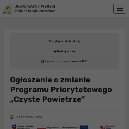
Przejdź do menu
Przejdź do stopki strony
Przejdź do głównej treści strony
URZĄD GMINY
WYRYKI
Togg
Oficjalny Serwis Internetowy
navig
Czytaj artykuł (lektor)
Drukuj stronę
Wyświetl stronę w formacie PDF
Ogłoszenie o zmianie
Programu Priorytetowego
„Czyste Powietrze”
18 czerwca 2024