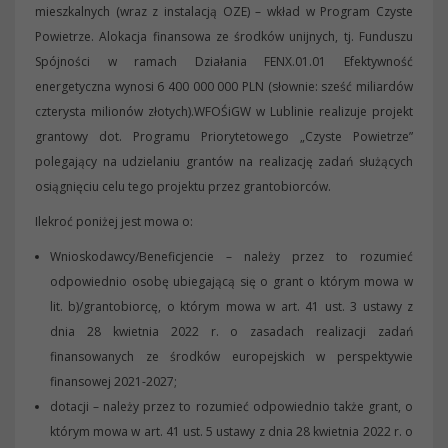
mieszkalnych (wraz z instalacją OZE) – wkład w Program Czyste
Powietrze. Alokacja finansowa ze środków unijnych, tj. Funduszu
Spójności w ramach Działania FENX.01.01 Efektywność
energetyczna wynosi 6 400 000 000 PLN (słownie: sześć miliardów
czterysta milionów złotych).WFOŚiGW w Lublinie realizuje projekt
grantowy dot. Programu Priorytetowego „Czyste Powietrze”
polegający na udzielaniu grantów na realizację zadań służących
osiągnięciu celu tego projektu przez grantobiorców.
Ilekroć poniżej jest mowa o:
Wnioskodawcy/Beneficjencie – należy przez to rozumieć
odpowiednio osobę ubiegającą się o grant o którym mowa w
lit. b)/grantobiorcę, o którym mowa w art. 41 ust. 3 ustawy z
dnia 28 kwietnia 2022 r. o zasadach realizacji zadań
finansowanych ze środków europejskich w perspektywie
finansowej 2021-2027;
dotacji – należy przez to rozumieć odpowiednio także grant, o
którym mowa w art. 41 ust. 5 ustawy z dnia 28 kwietnia 2022 r. o