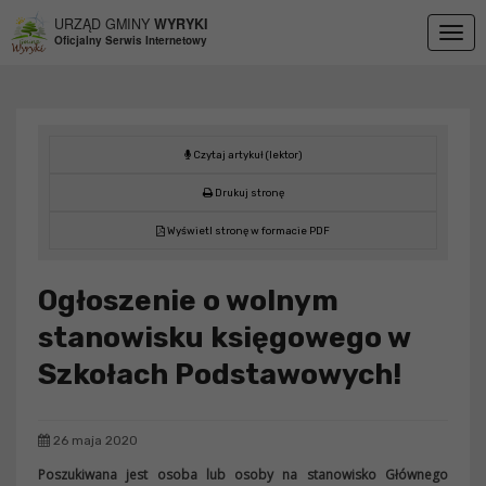
Przejdź do menu
Przejdź do stopki strony
Przejdź do głównej treści strony
URZĄD GMINY
WYRYKI
Togg
Oficjalny Serwis Internetowy
navig
Czytaj artykuł (lektor)
Drukuj stronę
Wyświetl stronę w formacie PDF
Ogłoszenie o wolnym
stanowisku księgowego w
Szkołach Podstawowych!
26 maja 2020
Poszukiwana jest osoba lub osoby na stanowisko Głównego