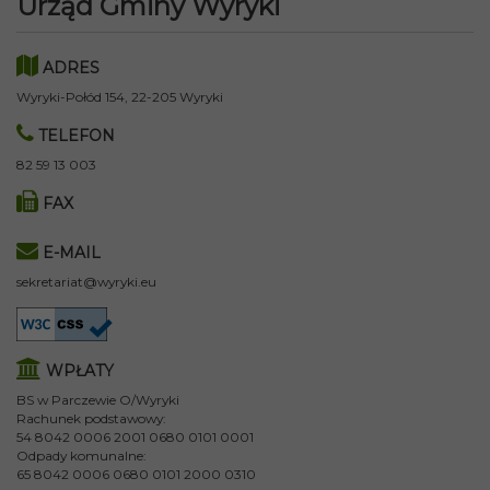
Urząd Gminy Wyryki
ADRES
Wyryki-Połód 154, 22-205 Wyryki
TELEFON
82 59 13 003
FAX
E-MAIL
sekretariat@wyryki.eu
WPŁATY
BS w Parczewie O/Wyryki
Rachunek podstawowy:
54 8042 0006 2001 0680 0101 0001
Odpady komunalne:
65 8042 0006 0680 0101 2000 0310