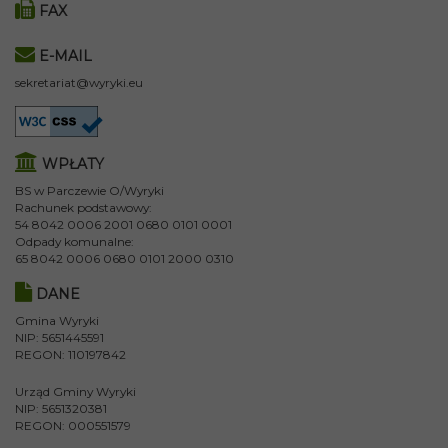
FAX
E-MAIL
sekretariat@wyryki.eu
WPŁATY
BS w Parczewie O/Wyryki
Rachunek podstawowy:
54 8042 0006 2001 0680 0101 0001
Odpady komunalne:
65 8042 0006 0680 0101 2000 0310
DANE
Gmina Wyryki
NIP: 5651445591
REGON: 110197842
Urząd Gminy Wyryki
NIP: 5651320381
REGON: 000551579