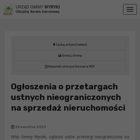
Przejdź do menu
Przejdź do stopki strony
Przejdź do głównej treści strony
URZĄD GMINY
WYRYKI
Togg
Oficjalny Serwis Internetowy
navig
Czytaj artykuł (lektor)
Drukuj stronę
Wyświetl stronę w formacie PDF
Ogłoszenia o przetargach
ustnych nieograniczonych
na sprzedaż nieruchomości
26 kwietnia 2023
Wójt Gminy Wyryki, ogłasza ustne przetargi nieograniczone na