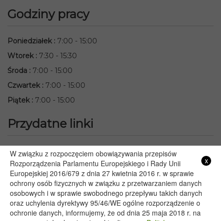
Godziny pracy
Poniedziałek
:
7:00 - 15:00
Wtorek
:
7:30 - 15:30
Środa
:
7:00 - 15:00
Czwartek
:
7:00 - 15:00
Piątek
:
7:00 - 15:00
Przydatne linki
Starostwo Powiatowe we Włodawie
W związku z rozpoczęciem obowiązywania przepisów
x
Lubelski Urząd Wojewódzki w Lublinie
Rozporządzenia Parlamentu Europejskiego i Rady Unii
Europejskiej 2016/679 z dnia 27 kwietnia 2016 r. w sprawie
Urząd Marszałkowski Województwa Lubelskiego w Lublinie
ochrony osób fizycznych w związku z przetwarzaniem danych
Serwis Rzeczypospolitej Polskiej
osobowych i w sprawie swobodnego przepływu takich danych
PGE – Planowane wyłączenia prądu
oraz uchylenia dyrektywy 95/46/WE ogólne rozporządzenie o
Poczta E-mail
ochronie danych, informujemy, że od dnia 25 maja 2018 r. na