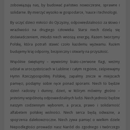
zobowiązują nas, by budować państwo nowoczesne, sprawne i
solidarne. By mierzyć wysoko w gospodarce, 'nauce i technologii.
By uczyć dzieci miłości do Ojczyzny, odpowiedzialności za słowo i
wrażliwości na drugiego człowieka. Starsi niech dzielą się
doświadczeniem, młodzi niech wnoszą energię. Razem tworzymy
Polskę, która potrafi stawić czoło każdemu wyzwamu. Razem
budujemy kraj odporny, bezpieczny i otwarty na przyszłość.
Wspólnie świętujmy – wywieśmy biało-czerwone flagi, weźmy
udział w uroczystościach w Lublinie i całym regionie, zaśpiewajmy
Hymn Rzeczypospolitej Polskiej, zapalmy znicze w miejscach
pamięci, podajmy sobie ręce ponad sporami. Niech to będzie
dzień radosny i dumny, dzień, w którym mówimy głośno –
jesteśmy wspólnotą odpowiedzialnych ludzi. Niech jedność będzie
naszym codziennym wyborem, a praca, prawo i solidarność
alfabetem polskiej wolności. Niech serca będą odważne, a
spojrzenia dalekowzroczne. Niech żywa pamięć o wielkim dziele
Niepodległości prowadzi nasz Naród do zgodnego i twórczego