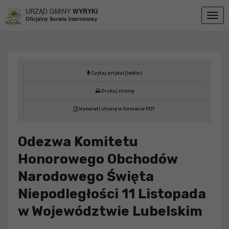
Przejdź do menu
Przejdź do stopki strony
Przejdź do głównej treści strony
URZĄD GMINY
WYRYKI
Togg
Oficjalny Serwis Internetowy
navig
Czytaj artykuł (lektor)
Drukuj stronę
Wyświetl stronę w formacie PDF
Odezwa Komitetu
Honorowego Obchodów
Narodowego Święta
Niepodległości 11 Listopada
w Województwie Lubelskim