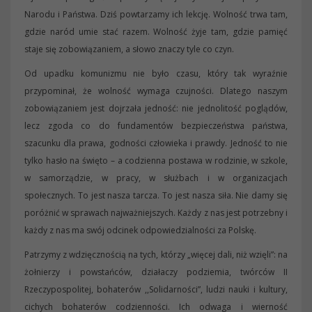
Narodu i Państwa. Dziś powtarzamy ich lekcję. Wolność trwa tam,
gdzie naród umie stać razem. Wolność żyje tam, gdzie pamięć
staje się zobowiązaniem, a słowo znaczy tyle co czyn.
Od upadku komunizmu nie było czasu, który tak wyraźnie
przypominał, że wolność wymaga czujności. Dlatego naszym
zobowiązaniem jest dojrzała jedność: nie jednolitość poglądów,
lecz zgoda co do fundamentów bezpieczeństwa państwa,
szacunku dla prawa, godności człowieka i prawdy. Jedność to nie
tylko hasło na święto – a codzienna postawa w rodzinie, w szkole,
w samorządzie, w pracy, w służbach i w organizacjach
społecznych. To jest nasza tarcza. To jest nasza siła. Nie damy się
poróżnić w sprawach najważniejszych. Każdy z nas jest potrzebny i
każdy z nas ma swój odcinek odpowiedzialności za Polskę.
Patrzymy z wdzięcznością na tych, którzy „więcej dali, niż wzięli”: na
żołnierzy i powstańców, działaczy podziemia, twórców II
Rzeczypospolitej, bohaterów ,,Solidarności”, ludzi nauki i kultury,
cichych bohaterów codzienności. Ich odwaga i wierność