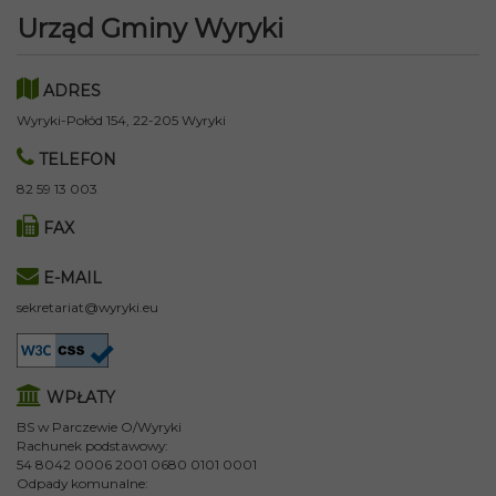
Urząd Gminy Wyryki
ADRES
Wyryki-Połód 154, 22-205 Wyryki
TELEFON
82 59 13 003
FAX
E-MAIL
sekretariat@wyryki.eu
WPŁATY
BS w Parczewie O/Wyryki
Rachunek podstawowy:
54 8042 0006 2001 0680 0101 0001
Odpady komunalne: