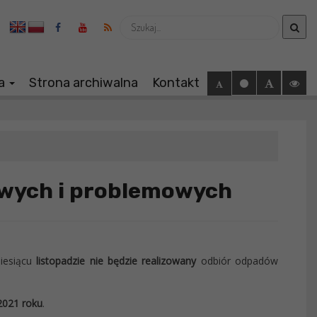
Wyszukaj
ia
Strona archiwalna
Kontakt
wych i problemowych
iesiącu
listopadzie nie będzie realizowany
odbiór odpadów
 2021 roku
.