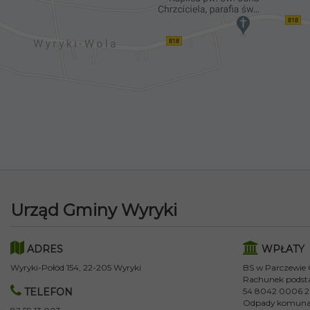
Urząd Gminy Wyryki
ADRES
WPŁATY
Wyryki-Połód 154, 22-205 Wyryki
BS w Parczewie
Rachunek podst
TELEFON
54 8042 0006 2
Odpady komuna