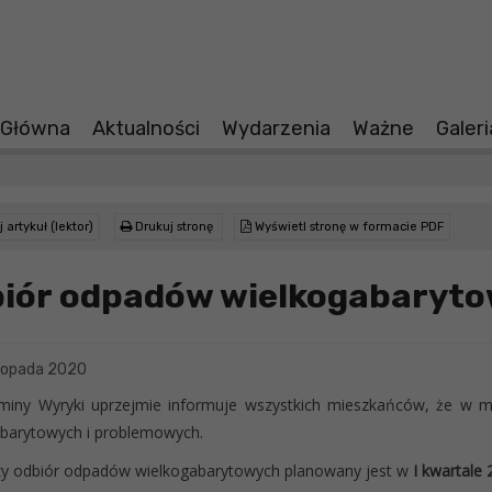
 Główna
Aktualności
Wydarzenia
Ważne
Galer
 artykuł (lektor)
Drukuj stronę
Wyświetl stronę w formacie PDF
iór odpadów wielkogabaryto
topada 2020
miny Wyryki uprzejmie informuje wszystkich mieszkańców, że w m
barytowych i problemowych.
zy odbiór odpadów wielkogabarytowych planowany jest w
I kwartale