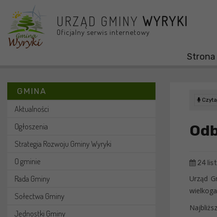
Przejdź do menu
Przejdź do stopki strony
Przejdź do głównej treści strony
URZĄD GMINY
WYRYKI
Oficjalny serwis internetowy
Strona
GMINA
Czytaj
Aktualności
Ogłoszenia
Odb
Strategia Rozwoju Gminy Wyryki
O gminie
24 lis
Rada Gminy
Urząd G
wielkoga
Sołectwa Gminy
Najbliżs
Jednostki Gminy