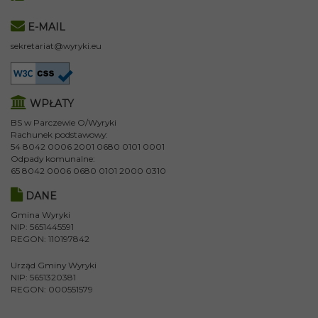
E-MAIL
sekretariat@wyryki.eu
WPŁATY
BS w Parczewie O/Wyryki
Rachunek podstawowy:
54 8042 0006 2001 0680 0101 0001
Odpady komunalne:
65 8042 0006 0680 0101 2000 0310
DANE
Gmina Wyryki
NIP: 5651445591
REGON: 110197842
Urząd Gminy Wyryki
NIP: 5651320381
REGON: 000551579