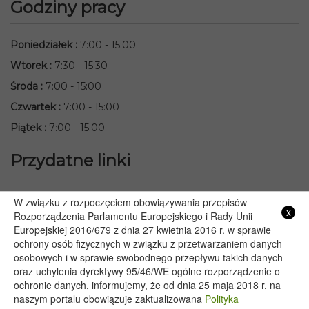
Godziny pracy
Poniedziałek
:
7:00 - 15:00
Wtorek
:
7:30 - 15:30
Środa
:
7:00 - 15:00
Czwartek
:
7:00 - 15:00
Piątek
:
7:00 - 15:00
Przydatne linki
Starostwo Powiatowe we Włodawie
W związku z rozpoczęciem obowiązywania przepisów
x
Lubelski Urząd Wojewódzki w Lublinie
Rozporządzenia Parlamentu Europejskiego i Rady Unii
Europejskiej 2016/679 z dnia 27 kwietnia 2016 r. w sprawie
Urząd Marszałkowski Województwa Lubelskiego w Lublinie
ochrony osób fizycznych w związku z przetwarzaniem danych
Serwis Rzeczypospolitej Polskiej
osobowych i w sprawie swobodnego przepływu takich danych
PGE – Planowane wyłączenia prądu
oraz uchylenia dyrektywy 95/46/WE ogólne rozporządzenie o
Poczta E-mail
ochronie danych, informujemy, że od dnia 25 maja 2018 r. na
naszym portalu obowiązuje zaktualizowana
Polityka