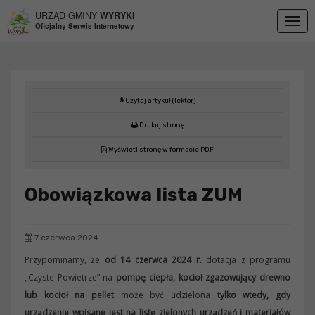
Przejdź do menu
Przejdź do stopki strony
Przejdź do głównej treści strony
URZĄD GMINY
WYRYKI
Togg
Oficjalny Serwis Internetowy
navig
Czytaj artykuł (lektor)
Drukuj stronę
Wyświetl stronę w formacie PDF
Obowiązkowa lista ZUM
7 czerwca 2024
Przypominamy, że
od 14 czerwca 2024 r.
dotacja z programu
„Czyste Powietrze” na
pompę ciepła, kocioł zgazowujący drewno
lub kocioł na pellet
może być udzielona
tylko wtedy, gdy
urządzenie wpisane jest na listę zielonych urządzeń i materiałów