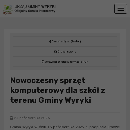
Przejdź do menu
Przejdź do stopki strony
Przejdź do głównej treści strony
URZĄD GMINY
WYRYKI
Togg
Oficjalny Serwis Internetowy
navig
Czytaj artykuł (lektor)
Drukuj stronę
Wyświetl stronę w formacie PDF
Nowoczesny sprzęt
komputerowy dla szkół z
terenu Gminy Wyryki
24 października 2025
Gmina Wyryki w dniu 16 października 2025 r. podpisała umowę