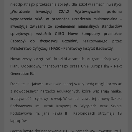
nieodpłatnego przekazania sprzętu dla szkół w ramach inwestycji
„Wdrażanie inwestycji C2.1.2 Wyrównywanie poziomu
wyposażenia szkół w przenośne urządzenia multimedialne –
inwestycje związane ze spełnieniem minimalnych standardów
sprzętowych, wskaźnik C15G Nowe komputery przenośne
(laptopy) do dyspozycji uczniów”
, realizowanego przez
Ministerstwo Cyfryzacji
i NASK – Państwowy Instytut Badawczy.
Nowoczesny sprzęt trafi do szkół w ramach programu Krajowego
Planu Odbudowy, finansowanego przez Unię Europejską – Next
Generation EU.
Dzięki tej inicjatywie uczniowie naszej szkoły będą mogli korzystać
z nowoczesnych narzędzi edukacyjnych, które wspierają naukę,
kreatywność i cyfrowy rozwój. W ramach zawartej umowy Szkoła
Podstawowa im. Armii Krajowej w Wyrykach oraz Szkoła
Podstawowa im. Jana Pawła II i Kaplonosach otrzymają 18
laptopów.
Łączna kwota dofinansowania z UE w ramach ww. inwestycji to
1