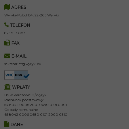
ADRES
Wyryki-Połód 154, 22-205 Wyryki
TELEFON
82 59 13 003
FAX
E-MAIL
sekretariat@wyryki.eu
WPŁATY
BS w Parczewie O/Wyryki
Rachunek podstawowy:
54 8042 0006 2001 0680 0101 0001
Odpady komunalne:
65 8042 0006 0680 0101 2000 0310
DANE