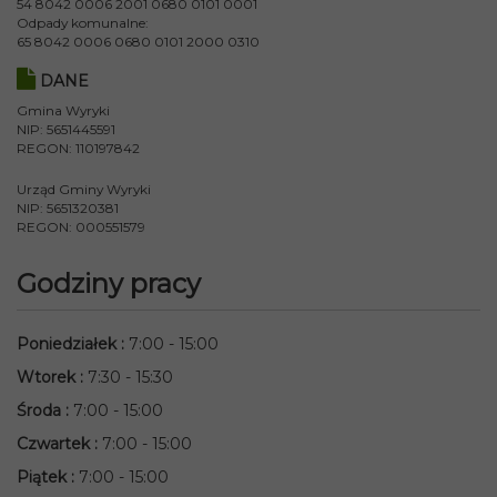
54 8042 0006 2001 0680 0101 0001
Odpady komunalne:
65 8042 0006 0680 0101 2000 0310
DANE
Gmina Wyryki
NIP: 5651445591
REGON: 110197842
Urząd Gminy Wyryki
NIP: 5651320381
REGON: 000551579
Godziny pracy
Poniedziałek
:
7:00 - 15:00
Wtorek
:
7:30 - 15:30
Środa
:
7:00 - 15:00
Czwartek
:
7:00 - 15:00
Piątek
:
7:00 - 15:00