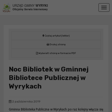
Przejdź do menu
Przejdź do stopki strony
Przejdź do głównej treści strony
URZĄD GMINY
WYRYKI
Togg
Oficjalny Serwis Internetowy
navig
Czytaj artykuł (lektor)
Drukuj stronę
Wyświetl stronę w formacie PDF
Noc Bibliotek w Gminnej
Bibliotece Publicznej w
Wyrykach
2 października 2019
Gminna Biblioteka Publiczna w Wyrykach po raz kolejny włącza się