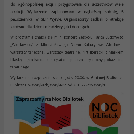
do ogólnopolskiej akcji i przygotowała dla uczestników wiele
atrakcji. Wydarzenie zaplanowano w najbliższą sobotę, 5
października, w GBP Wyryki. Organizatorzy zadbali o atrakcje
zarówno dla dzieci i młodzieży, jak i dorosłych.
W programie znajdą się m.in. koncert Zespołu Tańca Ludowego
„Włodawiacy” z Młodzieżowego Domu Kultury we Włodawie,
warsztaty taneczne, warsztaty teatralne, flirt literacki z Markiem
Hłaską – gra karciana z cytatami pisarza, czy nocny pokaz kina
familijnego.
Wydarzenie rozpocznie się o godz. 20:00. w Gminnej Bibliotece
Publicznej w Wyrykach, Wyryki-Połód 201, 22-205 Wyryki.