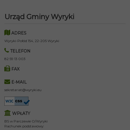
Urząd Gminy Wyryki
ADRES
Wyryki-Połód 154, 22-205 Wyryki
TELEFON
82 59 13 003
FAX
E-MAIL
sekretariat@wyryki.eu
WPŁATY
BS w Parczewie O/Wyryki
Rachunek podstawowy: