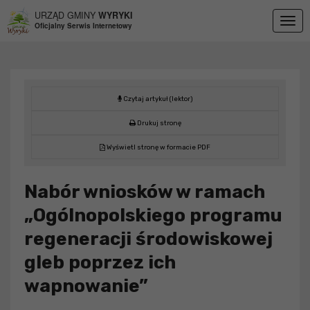
Przejdź do menu
Przejdź do stopki strony
Przejdź do głównej treści strony
URZĄD GMINY
WYRYKI
Togg
Oficjalny Serwis Internetowy
navig
Czytaj artykuł (lektor)
Drukuj stronę
Wyświetl stronę w formacie PDF
Nabór wniosków w ramach
„Ogólnopolskiego programu
regeneracji środowiskowej
gleb poprzez ich
wapnowanie”