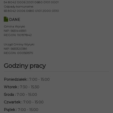
54 8042 0006 2001 0680 0101 0001
Odpady komunalne:
65 8042 0006 0680 0101 2000 0310
DANE
Gmina Wyryki
NIP: 5651445591
REGON: 110197842
Urząd Gminy Wyryki
NIP: 5651320381
REGON: 000551579
Godziny pracy
Poniedziałek
:
7:00 - 15:00
Wtorek
:
7:30 - 15:30
Środa
:
7:00 - 15:00
Czwartek
:
7:00 - 15:00
Piątek
:
7:00 - 15:00