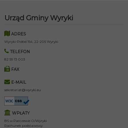
Urząd Gminy Wyryki
ADRES
Wyryki-Połód 154, 22-205 Wyryki
TELEFON
82 59 13 003
FAX
E-MAIL
sekretariat@wyryki.eu
WPŁATY
BS w Parczewie O/Wyryki
Rachunek podstawowy: