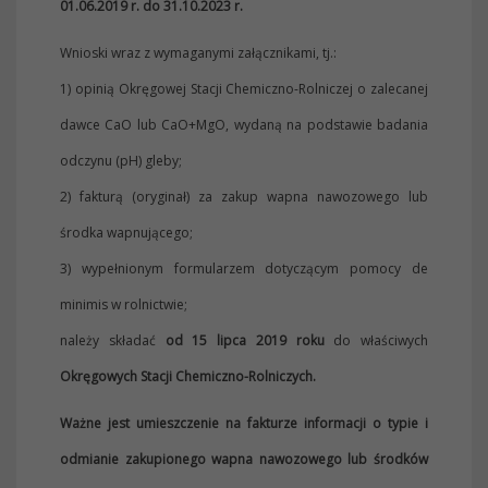
01.06.2019 r. do 31.10.2023 r.
Wnioski wraz z wymaganymi załącznikami, tj.:
1) opinią Okręgowej Stacji Chemiczno-Rolniczej o zalecanej
dawce CaO lub CaO+MgO, wydaną na podstawie badania
odczynu (pH) gleby;
2) fakturą (oryginał) za zakup wapna nawozowego lub
środka wapnującego;
3) wypełnionym formularzem dotyczącym pomocy de
minimis w rolnictwie;
należy składać
od 15 lipca 2019 roku
do właściwych
Okręgowych Stacji Chemiczno-Rolniczych.
Ważne jest umieszczenie na fakturze informacji o typie i
odmianie zakupionego wapna nawozowego lub środków