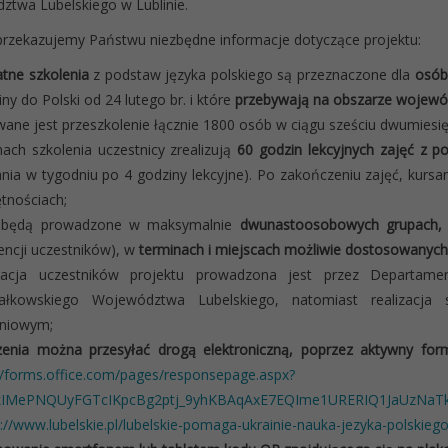
twa Lubelskiego w Lublinie.
przekazujemy Państwu niezbędne informacje dotyczące projektu:
tne szkolenia
z podstaw języka polskiego są przeznaczone dla
osób
iny do Polski od 24 lutego br. i które
przebywają na obszarze wojewód
ane jest przeszkolenie łącznie 1800 osób w ciągu sześciu dwumiesięczn
ch szkolenia uczestnicy zrealizują
60 godzin lekcyjnych zajęć z p
nia w tygodniu po 4 godziny lekcyjne). Po zakończeniu zajęć, kursa
tnościach;
 będą prowadzone w maksymalnie
dwunastoosobowych grupach
encji uczestników), w
terminach i miejscach możliwie dostosowanych
tacja uczestników projektu prowadzona jest przez Departame
ałkowskiego Województwa Lubelskiego, natomiast realizacja 
eniowym;
zenia można przesyłać drogą elektroniczną, poprzez aktywny for
//forms.office.com/pages/responsepage.aspx?
kIMePNQUyFGTcIKpcBg2ptj_9yhKBAqAxE7EQIme1URERIQ1JaUzNa
s://www.lubelskie.pl/lubelskie-pomaga-ukrainie-nauka-jezyka-polskiego