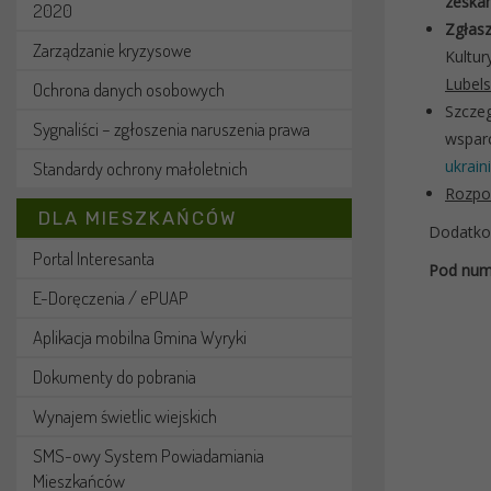
zeskan
2020
Zgłasz
Zarządzanie kryzysowe
Kultur
Lubels
Ochrona danych osobowych
Szcze
Sygnaliści – zgłoszenia naruszenia prawa
wspar
ukrain
Standardy ochrony małoletnich
Rozpoc
DLA MIESZKAŃCÓW
Dodatkow
Portal Interesanta
Pod nume
E-Doręczenia / ePUAP
Aplikacja mobilna Gmina Wyryki
Dokumenty do pobrania
Wynajem świetlic wiejskich
SMS-owy System Powiadamiania
Mieszkańców