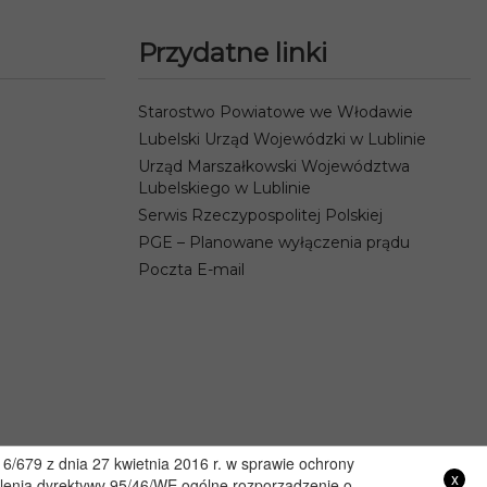
Przydatne linki
Starostwo Powiatowe we Włodawie
Lubelski Urząd Wojewódzki w Lublinie
Urząd Marszałkowski Województwa
Lubelskiego w Lublinie
Serwis Rzeczypospolitej Polskiej
PGE – Planowane wyłączenia prądu
Poczta E-mail
/679 z dnia 27 kwietnia 2016 r. w sprawie ochrony
x
lenia dyrektywy 95/46/WE ogólne rozporządzenie o
Projekt i wykonanie