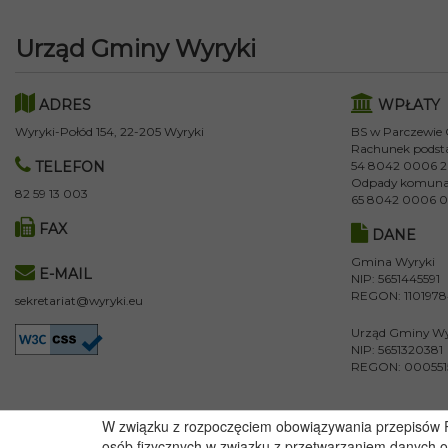
Urząd Gminy Wyryki
ADRES
WPŁATY
Wyryki-Połód 154, 22-205 Wyryki
BS w Parczewie
Rachunek podst
TELEFON
54 8042 0006 2
Odpady komuna
82 59 13 003
65 8042 0006 0
FAX
DANE
Gmina Wyryki
E-MAIL
NIP: 5651445591
REGON: 110197
sekretariat@wyryki.eu
Urząd Gminy Wy
NIP: 5651320381
REGON: 000551
W związku z rozpoczęciem obowiązywania przepisów Ro
osób fizycznych w związku z przetwarzaniem danych 
Copyright 2020@ - Urząd Gminy Wyryki