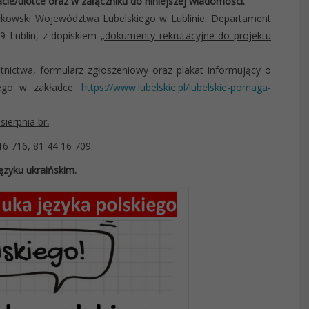
ie/ulotce oraz w załączniku do niniejszej wiadomości.
kowski Województwa Lubelskiego w Lublinie, Departament
29 Lublin, z dopiskiem
„dokumenty rekrutacyjne do projektu
tnictwa, formularz zgłoszeniowy oraz plakat informujący o
iego w zakładce:
https://www.lubelskie.pl/lubelskie-pomaga-
sierpnia br
.
6 716, 81 44 16 709.
ęzyku ukraińskim.