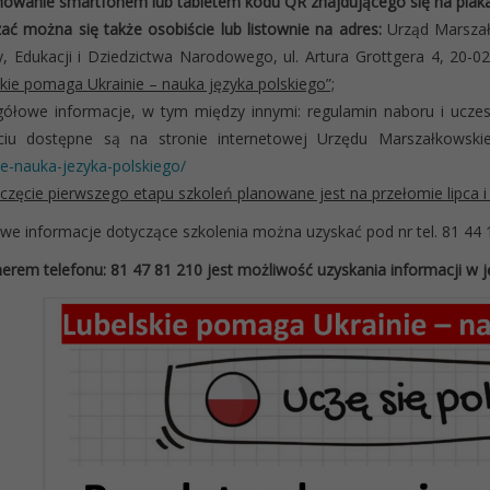
owanie smartfonem lub tabletem kodu QR znajdującego się na plakac
ać można się także osobiście lub listownie na adres:
Urząd Marszał
y, Edukacji i Dziedzictwa Narodowego, ul. Artura Grottgera 4, 20-0
kie pomaga Ukrainie – nauka języka polskiego”;
gółowe informacje, w tym między innymi: regulamin naboru i uczes
ciu dostępne są na stronie internetowej Urzędu Marszałkowsk
ie-nauka-jezyka-polskiego/
zęcie pierwszego etapu szkoleń planowane jest na przełomie lipca i 
e informacje dotyczące szkolenia można uzyskać pod nr tel. 81 44 1
rem telefonu: 81 47 81 210 jest możliwość uzyskania informacji w j