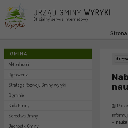
Przejdź do menu
Przejdź do stopki strony
Przejdź do głównej treści strony
URZĄD GMINY
WYRYKI
Oficjalny serwis internetowy
Strona
GMINA
Czytaj
Aktualności
Ogłoszenia
Nab
nau
Strategia Rozwoju Gminy Wyryki
O gminie
Rada Gminy
17 cz
Informuj
Sołectwa Gminy
– nauka 
Jednostki Gminy