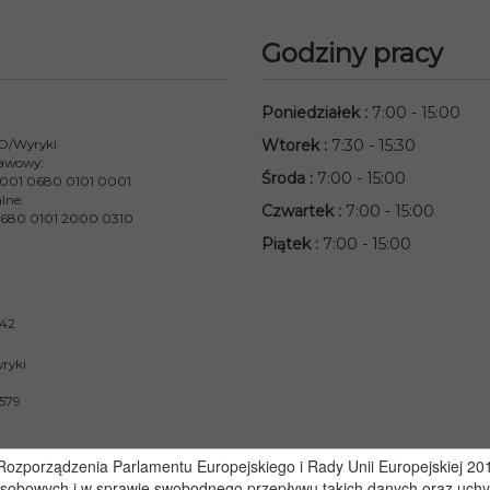
Godziny pracy
Poniedziałek
:
7:00 - 15:00
 O/Wyryki
Wtorek
:
7:30 - 15:30
awowy:
Środa
:
7:00 - 15:00
001 0680 0101 0001
lne:
Czwartek
:
7:00 - 15:00
680 0101 2000 0310
Piątek
:
7:00 - 15:00
842
ryki
579
zporządzenia Parlamentu Europejskiego i Rady Unii Europejskiej 2016
osobowych i w sprawie swobodnego przepływu takich danych oraz uchy