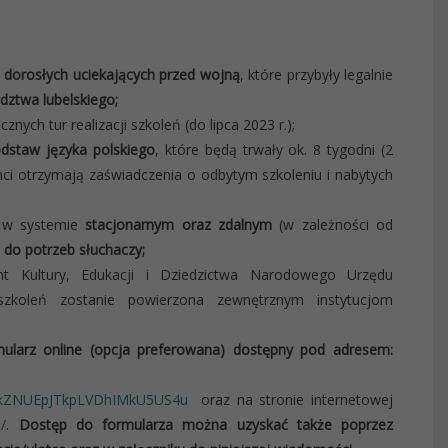
 dorosłych uciekających przed wojną
, które przybyły legalnie
ztwa lubelskiego;
ych tur realizacji szkoleń (do lipca 2023 r.);
odstaw języka polskiego
, które będą trwały ok. 8 tygodni (2
nci otrzymają zaświadczenia o odbytym szkoleniu i nabytych
,
w systemie
stacjonarnym oraz zdalnym
(w zależności od
 do potrzeb słuchaczy;
nt Kultury, Edukacji i Dziedzictwa Narodowego Urzędu
szkoleń zostanie powierzona zewnętrznym instytucjom
mularz online (opcja preferowana) dostępny pod adresem:
TkZNUEpJTkpLVDhIMkU5US4u
oraz na stronie internetowej
/
.
Dostęp do formularza można uzyskać także poprzez