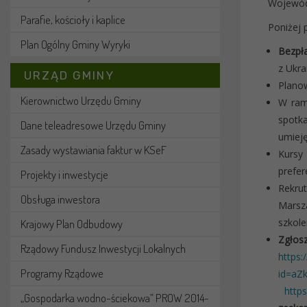
Wojewódz
Parafie, kościoły i kaplice
Poniżej 
Plan Ogólny Gminy Wyryki
Bezpła
z Ukra
URZĄD GMINY
Planow
Kierownictwo Urzędu Gminy
W rama
spotka
Dane teleadresowe Urzędu Gminy
umieję
Zasady wystawiania faktur w KSeF
Kursy
prefer
Projekty i inwestycje
Rekru
Obsługa inwestora
Marsz
szkol
Krajowy Plan Odbudowy
Zgłos
Rządowy Fundusz Inwestycji Lokalnych
https:
Programy Rządowe
id=aZ
http
„Gospodarka wodno-ściekowa” PROW 2014-