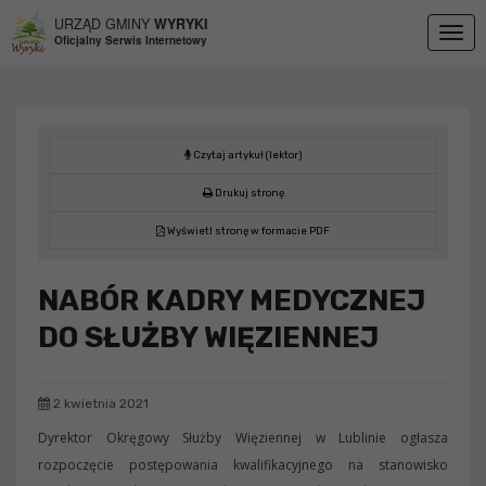
Przejdź do menu
Przejdź do stopki strony
Przejdź do głównej treści strony
URZĄD GMINY
WYRYKI
Togg
Oficjalny Serwis Internetowy
navig
Czytaj artykuł (lektor)
Drukuj stronę
Wyświetl stronę w formacie PDF
NABÓR KADRY MEDYCZNEJ
DO SŁUŻBY WIĘZIENNEJ
2 kwietnia 2021
Dyrektor Okręgowy Służby Więziennej w Lublinie ogłasza
rozpoczęcie postępowania kwalifikacyjnego na stanowisko