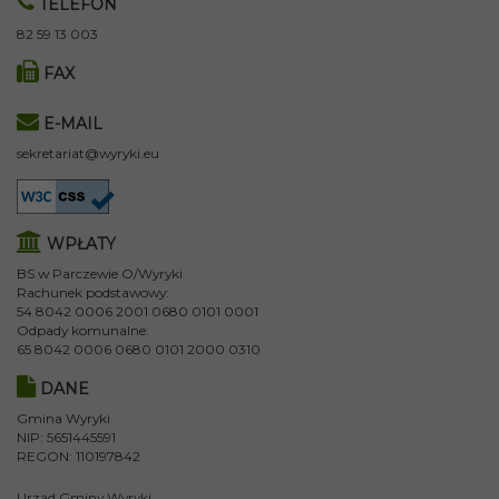
TELEFON
82 59 13 003
FAX
E-MAIL
sekretariat@wyryki.eu
WPŁATY
BS w Parczewie O/Wyryki
Rachunek podstawowy:
54 8042 0006 2001 0680 0101 0001
Odpady komunalne:
65 8042 0006 0680 0101 2000 0310
DANE
Gmina Wyryki
NIP: 5651445591
REGON: 110197842
Urząd Gminy Wyryki