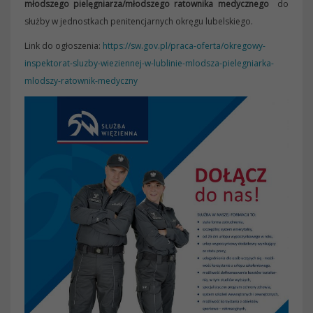
młodszego pielęgniarza/młodszego ratownika medycznego
do
służby w jednostkach penitencjarnych okręgu lubelskiego.
Link do ogłoszenia:
https://sw.gov.pl/praca-oferta/okregowy-
inspektorat-sluzby-wieziennej-w-lublinie-mlodsza-pielegniarka-
mlodszy-ratownik-medyczny