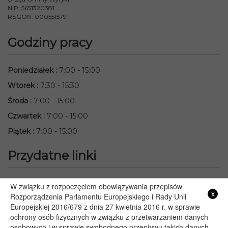
NIP: 5651320381
REGON: 000551579
Godziny pracy
Poniedziałek
:
7:00 - 15:00
Wtorek
:
7:30 - 15:30
Środa
:
7:00 - 15:00
Czwartek
:
7:00 - 15:00
Piątek
:
7:00 - 15:00
Przydatne linki
Starostwo Powiatowe we Włodawie
W związku z rozpoczęciem obowiązywania przepisów
x
Lubelski Urząd Wojewódzki w Lublinie
Rozporządzenia Parlamentu Europejskiego i Rady Unii
Europejskiej 2016/679 z dnia 27 kwietnia 2016 r. w sprawie
Urząd Marszałkowski Województwa Lubelskiego w Lublinie
ochrony osób fizycznych w związku z przetwarzaniem danych
Serwis Rzeczypospolitej Polskiej
osobowych i w sprawie swobodnego przepływu takich danych