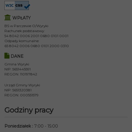
WPŁATY
BS w Parczewie O/Wyryki
Rachunek podstawowy:
54 8042 0006 2001 0680 0101 0001
Odpady komunalne:
65 8042 0006 0680 0101 2000 0310
DANE
Gmina Wyryki
NIP: 5651445591
REGON: 110197842
Urząd Gminy Wyryki
NIP: 5651320381
REGON: 000551579
Godziny pracy
Poniedziałek
:
7:00 - 15:00