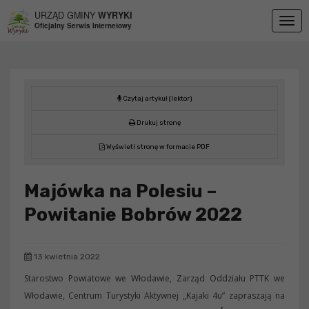
Przejdź do menu
Przejdź do stopki strony
Przejdź do głównej treści strony
URZĄD GMINY
WYRYKI
Togg
Oficjalny Serwis Internetowy
navig
Czytaj artykuł (lektor)
Drukuj stronę
Wyświetl stronę w formacie PDF
Majówka na Polesiu –
Powitanie Bobrów 2022
13 kwietnia 2022
Starostwo Powiatowe we Włodawie, Zarząd Oddziału PTTK we
Włodawie, Centrum Turystyki Aktywnej „Kajaki 4u” zapraszają na