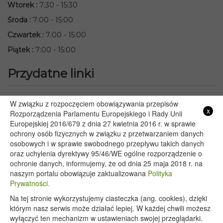
Wtorek
:
7:30 - 15:30
Środa
:
7:00 - 15:00
Czwartek
:
7:00 - 15:00
Piątek
:
7:00 - 15:00
Przydatne linki
Starostwo Powiatowe we Włodawie
W związku z rozpoczęciem obowiązywania przepisów
x
Lubelski Urząd Wojewódzki w Lublinie
Rozporządzenia Parlamentu Europejskiego i Rady Unii
Europejskiej 2016/679 z dnia 27 kwietnia 2016 r. w sprawie
Urząd Marszałkowski Województwa Lubelskiego w Lublinie
ochrony osób fizycznych w związku z przetwarzaniem danych
Serwis Rzeczypospolitej Polskiej
osobowych i w sprawie swobodnego przepływu takich danych
PGE – Planowane wyłączenia prądu
oraz uchylenia dyrektywy 95/46/WE ogólne rozporządzenie o
Poczta E-mail
ochronie danych, informujemy, że od dnia 25 maja 2018 r. na
naszym portalu obowiązuje zaktualizowana
Polityka
Prywatności.
Na tej stronie wykorzystujemy ciasteczka (ang. cookies), dzięki
Copyright 2020@ - Urząd Gminy Wyryki
którym nasz serwis może działać lepiej. W każdej chwili możesz
wyłączyć ten mechanizm w ustawieniach swojej przeglądarki.