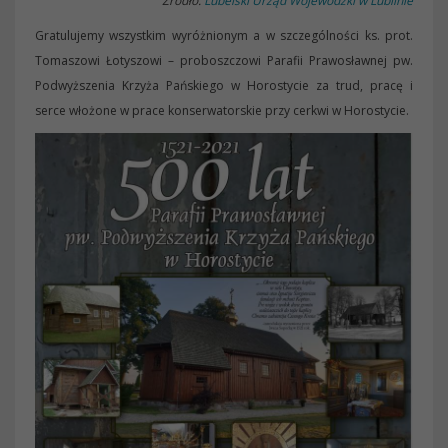
Źródło:
Lubelski Urząd Wojewódzki w Lublinie
Gratulujemy wszystkim wyróżnionym a w szczególności ks. prot.
Tomaszowi Łotyszowi – proboszczowi Parafii Prawosławnej pw.
Podwyższenia Krzyża Pańskiego w Horostycie za trud, pracę i
serce włożone w prace konserwatorskie przy cerkwi w Horostycie.