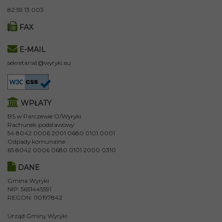
82 59 13 003
FAX
E-MAIL
sekretariat@wyryki.eu
WPŁATY
BS w Parczewie O/Wyryki
Rachunek podstawowy:
54 8042 0006 2001 0680 0101 0001
Odpady komunalne:
65 8042 0006 0680 0101 2000 0310
DANE
Gmina Wyryki
NIP: 5651445591
REGON: 110197842
Urząd Gminy Wyryki