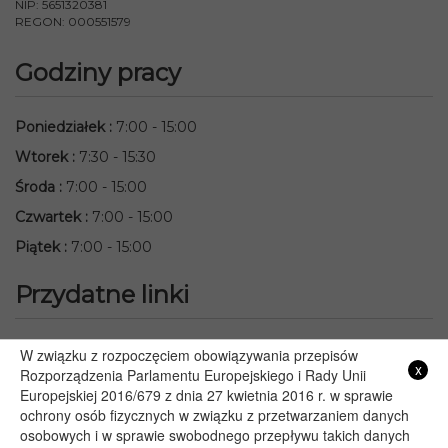
NIP: 5651320381
REGON: 000551579
Godziny pracy
Poniedziałek
:
7:00 - 15:00
Wtorek
:
7:30 - 15:30
Środa
:
7:00 - 15:00
Czwartek
:
7:00 - 15:00
Piątek
:
7:00 - 15:00
Przydatne linki
Starostwo Powiatowe we Włodawie
W związku z rozpoczęciem obowiązywania przepisów
x
Rozporządzenia Parlamentu Europejskiego i Rady Unii
Lubelski Urząd Wojewódzki w Lublinie
Europejskiej 2016/679 z dnia 27 kwietnia 2016 r. w sprawie
Urząd Marszałkowski Województwa Lubelskiego w Lublinie
ochrony osób fizycznych w związku z przetwarzaniem danych
Serwis Rzeczypospolitej Polskiej
osobowych i w sprawie swobodnego przepływu takich danych