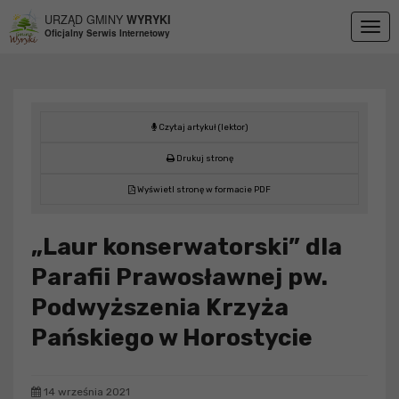
Przejdź do menu
Przejdź do stopki strony
Przejdź do głównej treści strony
URZĄD GMINY
WYRYKI
Togg
Oficjalny Serwis Internetowy
navig
Czytaj artykuł (lektor)
Drukuj stronę
Wyświetl stronę w formacie PDF
„Laur konserwatorski” dla
Parafii Prawosławnej pw.
Podwyższenia Krzyża
Pańskiego w Horostycie
14 września 2021