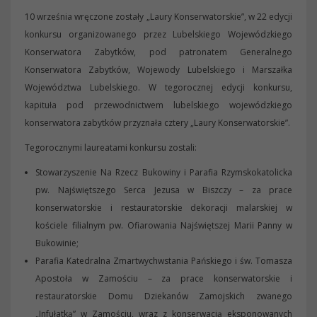
10 września wręczone zostały „Laury Konserwatorskie”, w 22 edycji
konkursu organizowanego przez Lubelskiego Wojewódzkiego
Konserwatora Zabytków, pod patronatem Generalnego
Konserwatora Zabytków, Wojewody Lubelskiego i Marszałka
Województwa Lubelskiego. W tegorocznej edycji konkursu,
kapituła pod przewodnictwem lubelskiego wojewódzkiego
konserwatora zabytków przyznała cztery „Laury Konserwatorskie”.
Tegorocznymi laureatami konkursu zostali:
Stowarzyszenie Na Rzecz Bukowiny i Parafia Rzymskokatolicka
pw. Najświętszego Serca Jezusa w Biszczy – za prace
konserwatorskie i restauratorskie dekoracji malarskiej w
kościele filialnym pw. Ofiarowania Najświętszej Marii Panny w
Bukowinie;
Parafia Katedralna Zmartwychwstania Pańskiego i św. Tomasza
Apostoła w Zamościu – za prace konserwatorskie i
restauratorskie Domu Dziekanów Zamojskich zwanego
„Infułatką” w Zamościu, wraz z konserwacją eksponowanych