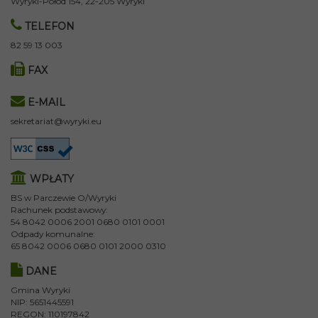
Wyryki-Połód 154, 22-205 Wyryki
TELEFON
82 59 13 003
FAX
E-MAIL
sekretariat@wyryki.eu
WPŁATY
BS w Parczewie O/Wyryki
Rachunek podstawowy:
54 8042 0006 2001 0680 0101 0001
Odpady komunalne:
65 8042 0006 0680 0101 2000 0310
DANE
Gmina Wyryki
NIP: 5651445591
REGON: 110197842