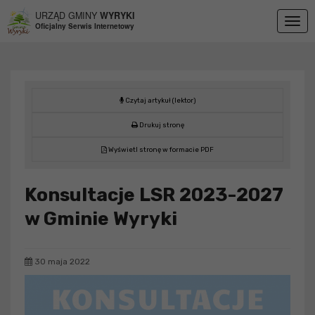
Przejdź do menu
Przejdź do stopki strony
Przejdź do głównej treści strony
URZĄD GMINY
WYRYKI
Togg
Oficjalny Serwis Internetowy
navig
Czytaj artykuł (lektor)
Drukuj stronę
Wyświetl stronę w formacie PDF
Konsultacje LSR 2023-2027
w Gminie Wyryki
30 maja 2022