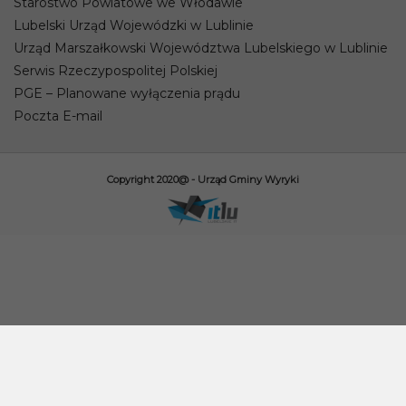
Starostwo Powiatowe we Włodawie
Lubelski Urząd Wojewódzki w Lublinie
Urząd Marszałkowski Województwa Lubelskiego w Lublinie
Serwis Rzeczypospolitej Polskiej
PGE – Planowane wyłączenia prądu
Poczta E-mail
Copyright 2020@ - Urząd Gminy Wyryki