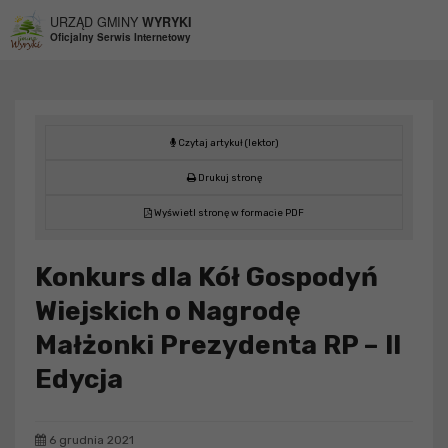
Przejdź do menu
Przejdź do stopki strony
Przejdź do głównej treści strony
URZĄD GMINY
WYRYKI
Oficjalny Serwis Internetowy
Czytaj artykuł (lektor)
Drukuj stronę
Wyświetl stronę w formacie PDF
Konkurs dla Kół Gospodyń
Wiejskich o Nagrodę
Małżonki Prezydenta RP – II
Edycja
6 grudnia 2021