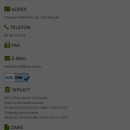
ADRES
Wyryki-Połód 154, 22-205 Wyryki
TELEFON
82 59 13 003
FAX
E-MAIL
sekretariat@wyryki.eu
WPŁATY
BS w Parczewie O/Wyryki
Rachunek podstawowy:
54 8042 0006 2001 0680 0101 0001
Odpady komunalne:
65 8042 0006 0680 0101 2000 0310
DANE