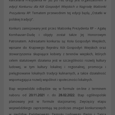
Kancelaria Prezydenta RP już po raz drugi jest organizatorem
II
edycji Konkursu dla Kół Gospodyń Wiejskich o Nagrodę Małżonki
Prezydenta RP
. Tematem przewodnim tej edycji będą „Ostatki w
polskiej tradycji”.
Konkurs zainicjowany jest przez Małżonkę Prezydenta RP – Agatę
Kornhauser-Dudę i objęty został także Jej Honorowym
Patronatem. Adresatami konkursu są: Koła Gospodyń Wiejskich,
wpisane do Krajowego Rejestru Kół Gospodyń Wiejskich oraz
stowarzyszenia skupiające kobiety z terenów wiejskich, których
celem statutowym działania jest w szczególności rozwój kultury
ludowej, w tym kultury lokalnej i regionalnej, promocja i
pielęgnowanie lokalnych tradycji kulinarnych, a także działalność
wspomagająca rozwój wspólnot i społeczności lokalnych.
Etap wojewódzki odbędzie się w formule on-line z terminem
naboru od
20.11.2021
r. do
28.02.2022
. Etap ogólnopolski
planowany jest w formule stacjonarnej. Zwycięzcy etapu
wojewódzkiego zaprezentują się podczas zmagań konkursowych
w siedzibie Państwowego Zespołu Ludowego Pieśni i Tańca