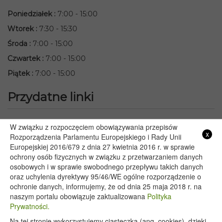
Poniedziałek
:
7:00 - 15:00
Wtorek
:
7:30 - 15:30
Środa
:
7:00 - 15:00
Czwartek
:
7:00 - 15:00
Piątek
:
7:00 - 15:00
Przydatne linki
Starostwo Powiatowe we Włodawie
W związku z rozpoczęciem obowiązywania przepisów
x
Lubelski Urząd Wojewódzki w Lublinie
Rozporządzenia Parlamentu Europejskiego i Rady Unii
Europejskiej 2016/679 z dnia 27 kwietnia 2016 r. w sprawie
Urząd Marszałkowski Województwa Lubelskiego w Lublinie
ochrony osób fizycznych w związku z przetwarzaniem danych
Serwis Rzeczypospolitej Polskiej
osobowych i w sprawie swobodnego przepływu takich danych
PGE – Planowane wyłączenia prądu
oraz uchylenia dyrektywy 95/46/WE ogólne rozporządzenie o
Poczta E-mail
ochronie danych, informujemy, że od dnia 25 maja 2018 r. na
naszym portalu obowiązuje zaktualizowana
Polityka
Prywatności.
Na tej stronie wykorzystujemy ciasteczka (ang. cookies), dzięki
Copyright 2020@ - Urząd Gminy Wyryki