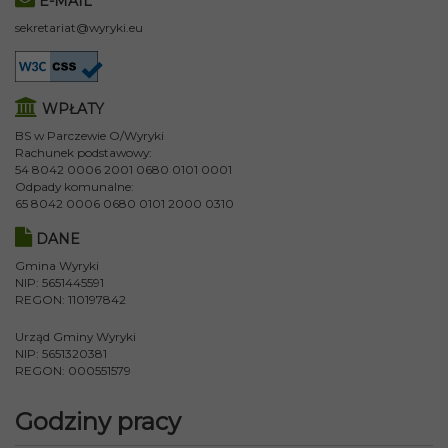
E-MAIL
sekretariat@wyryki.eu
WPŁATY
BS w Parczewie O/Wyryki
Rachunek podstawowy:
54 8042 0006 2001 0680 0101 0001
Odpady komunalne:
65 8042 0006 0680 0101 2000 0310
DANE
Gmina Wyryki
NIP: 5651445591
REGON: 110197842
Urząd Gminy Wyryki
NIP: 5651320381
REGON: 000551579
Godziny pracy