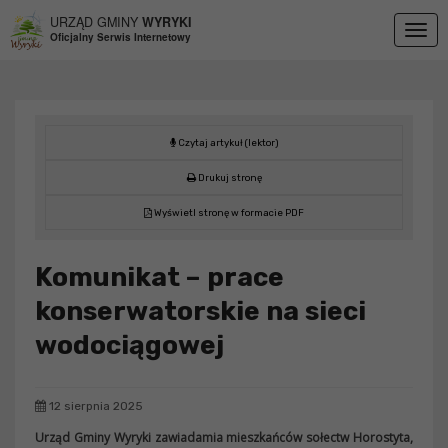
Przejdź do menu
Przejdź do stopki strony
Przejdź do głównej treści strony
URZĄD GMINY
WYRYKI
Togg
Oficjalny Serwis Internetowy
navig
Czytaj artykuł (lektor)
Drukuj stronę
Wyświetl stronę w formacie PDF
Komunikat – prace
konserwatorskie na sieci
wodociągowej
12 sierpnia 2025
Urząd Gminy Wyryki zawiadamia mieszkańców sołectw Horostyta,