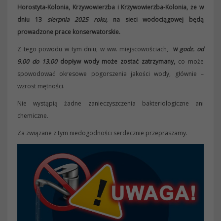
Horostyta-Kolonia, Krzywowierzba i Krzywowierzba-Kolonia, że w
dniu 13
sierpnia 2025
roku
, na sieci wodociągowej będą
prowadzone prace konserwatorskie.
Z tego powodu w tym dniu, w ww. miejscowościach,
w
godz. od
9.00 do 13.00
dopływ wody może zostać zatrzymany,
co może
spowodować okresowe pogorszenia jakości wody, głównie –
wzrost mętności.
Nie wystąpią żadne zanieczyszczenia bakteriologiczne ani
chemiczne.
Za związane z tym niedogodności serdecznie przepraszamy.