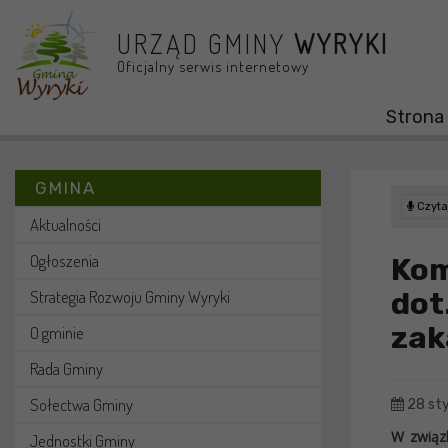
Przejdź do menu
Przejdź do stopki strony
Przejdź do głównej treści strony
URZĄD GMINY
WYRYKI
Oficjalny serwis internetowy
Strona
GMINA
Czytaj
Aktualności
Ogłoszenia
Kom
dot
Strategia Rozwoju Gminy Wyryki
zak
O gminie
Rada Gminy
Sołectwa Gminy
28 st
W związ
Jednostki Gminy