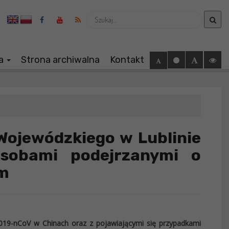
Wyszukaj
ia
Strona archiwalna
Kontakt
Wojewódzkiego w Lublinie
osobami podejrzanymi o
m
9-nCoV w Chinach oraz z pojawiającymi się przypadkami