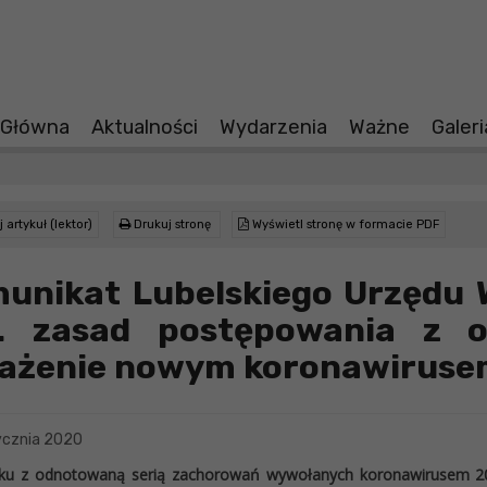
 Główna
Aktualności
Wydarzenia
Ważne
Galer
 artykuł (lektor)
Drukuj stronę
Wyświetl stronę w formacie PDF
unikat Lubelskiego Urzędu 
. zasad postępowania z 
ażenie nowym koronawiruse
ycznia 2020
ku z odnotowaną serią zachorowań wywołanych koronawirusem 201