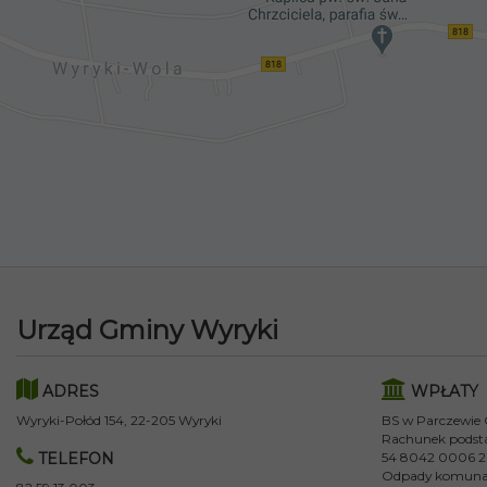
Urząd Gminy Wyryki
ADRES
WPŁATY
Wyryki-Połód 154, 22-205 Wyryki
BS w Parczewie
Rachunek podst
TELEFON
54 8042 0006 2
Odpady komuna