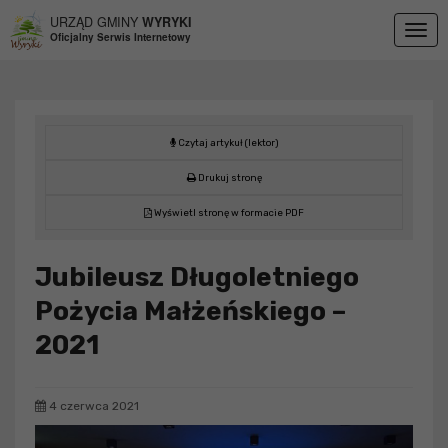
Przejdź do menu
Przejdź do stopki strony
Przejdź do głównej treści strony
URZĄD GMINY
WYRYKI
Togg
Oficjalny Serwis Internetowy
navig
Czytaj artykuł (lektor)
Drukuj stronę
Wyświetl stronę w formacie PDF
Jubileusz Długoletniego
Pożycia Małżeńskiego –
2021
4 czerwca 2021