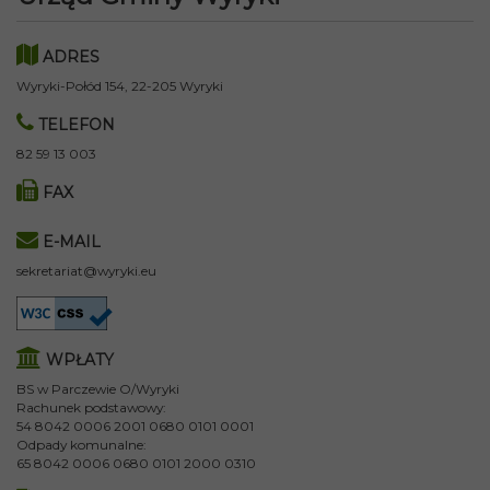
ADRES
Wyryki-Połód 154, 22-205 Wyryki
TELEFON
82 59 13 003
FAX
E-MAIL
sekretariat@wyryki.eu
WPŁATY
BS w Parczewie O/Wyryki
Rachunek podstawowy:
54 8042 0006 2001 0680 0101 0001
Odpady komunalne:
65 8042 0006 0680 0101 2000 0310