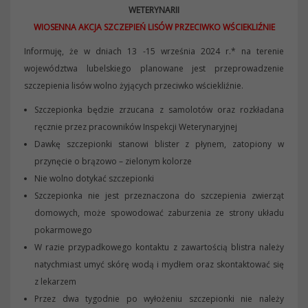
WETERYNARII
WIOSENNA AKCJA SZCZEPIEŃ LISÓW PRZECIWKO WŚCIEKLIŹNIE
Informuję, że w dniach 13 -15 września 2024 r.* na terenie
województwa lubelskiego planowane jest przeprowadzenie
szczepienia lisów wolno żyjących przeciwko wściekliźnie.
Szczepionka będzie zrzucana z samolotów oraz rozkładana
ręcznie przez pracowników Inspekcji Weterynaryjnej
Dawkę szczepionki stanowi blister z płynem, zatopiony w
przynęcie o brązowo – zielonym kolorze
Nie wolno dotykać szczepionki
Szczepionka nie jest przeznaczona do szczepienia zwierząt
domowych, może spowodować zaburzenia ze strony układu
pokarmowego
W razie przypadkowego kontaktu z zawartością blistra należy
natychmiast umyć skórę wodą i mydłem oraz skontaktować się
z lekarzem
Przez dwa tygodnie po wyłożeniu szczepionki nie należy