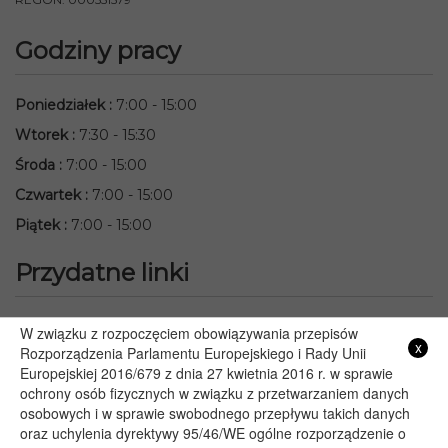
Godziny pracy
Poniedziałek
:
7:00 - 15:00
Wtorek
:
7:30 - 15:30
Środa
:
7:00 - 15:00
Czwartek
:
7:00 - 15:00
Piątek
:
7:00 - 15:00
Przydatne linki
Starostwo Powiatowe we Włodawie
W związku z rozpoczęciem obowiązywania przepisów
x
Lubelski Urząd Wojewódzki w Lublinie
Rozporządzenia Parlamentu Europejskiego i Rady Unii
Europejskiej 2016/679 z dnia 27 kwietnia 2016 r. w sprawie
Urząd Marszałkowski Województwa Lubelskiego w Lublinie
ochrony osób fizycznych w związku z przetwarzaniem danych
Serwis Rzeczypospolitej Polskiej
osobowych i w sprawie swobodnego przepływu takich danych
PGE – Planowane wyłączenia prądu
oraz uchylenia dyrektywy 95/46/WE ogólne rozporządzenie o