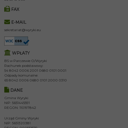
FAX
E-MAIL
sekretariat@wyryki.eu
WPŁATY
BS w Parczewie O/Wyryki
Rachunek podstawowy:
54 8042 0006 2001 0680 0101 0001
Odpady komunalne:
65 8042 0006 0680 0101 2000 0310
DANE
Gmina Wyryki
NIP: 5651445591
REGON: 110197842
Urząd Gminy Wyryki
NIP: 5651320381
REGON: 000551579