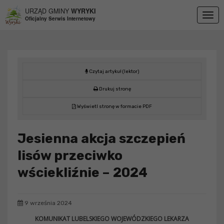
Przejdź do menu
Przejdź do stopki strony
Przejdź do głównej treści strony
URZĄD GMINY
WYRYKI
Togg
Oficjalny Serwis Internetowy
navig
Czytaj artykuł (lektor)
Drukuj stronę
Wyświetl stronę w formacie PDF
Jesienna akcja szczepień
lisów przeciwko
wściekliźnie – 2024
9 września 2024
KOMUNIKAT LUBELSKIEGO WOJEWÓDZKIEGO LEKARZA