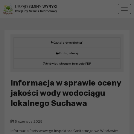
Przejdź do menu
Przejdź do stopki strony
Przejdź do głównej treści strony
URZĄD GMINY
WYRYKI
Togg
Oficjalny Serwis Internetowy
navig
Czytaj artykuł (lektor)
Drukuj stronę
Wyświetl stronę w formacie PDF
Informacja w sprawie oceny
jakości wody wodociągu
lokalnego Suchawa
5 czerwca 2025
Informacja Państwowego Inspektora Sanitarnego we Włodawie: