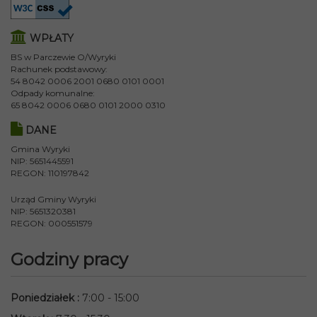
WPŁATY
BS w Parczewie O/Wyryki
Rachunek podstawowy:
54 8042 0006 2001 0680 0101 0001
Odpady komunalne:
65 8042 0006 0680 0101 2000 0310
DANE
Gmina Wyryki
NIP: 5651445591
REGON: 110197842
Urząd Gminy Wyryki
NIP: 5651320381
REGON: 000551579
Godziny pracy
Poniedziałek
:
7:00 - 15:00