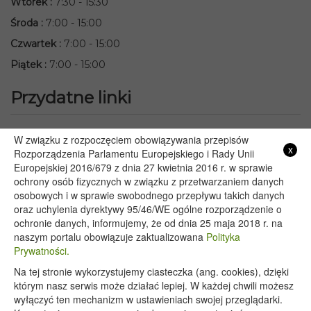
Wtorek
:
7:30 - 15:30
Środa
:
7:00 - 15:00
Czwartek
:
7:00 - 15:00
Piątek
:
7:00 - 15:00
Przydatne linki
Starostwo Powiatowe we Włodawie
W związku z rozpoczęciem obowiązywania przepisów
x
Lubelski Urząd Wojewódzki w Lublinie
Rozporządzenia Parlamentu Europejskiego i Rady Unii
Europejskiej 2016/679 z dnia 27 kwietnia 2016 r. w sprawie
Urząd Marszałkowski Województwa Lubelskiego w Lublinie
ochrony osób fizycznych w związku z przetwarzaniem danych
Serwis Rzeczypospolitej Polskiej
osobowych i w sprawie swobodnego przepływu takich danych
PGE – Planowane wyłączenia prądu
oraz uchylenia dyrektywy 95/46/WE ogólne rozporządzenie o
Poczta E-mail
ochronie danych, informujemy, że od dnia 25 maja 2018 r. na
naszym portalu obowiązuje zaktualizowana
Polityka
Prywatności.
Na tej stronie wykorzystujemy ciasteczka (ang. cookies), dzięki
Copyright 2020@ - Urząd Gminy Wyryki
którym nasz serwis może działać lepiej. W każdej chwili możesz
wyłączyć ten mechanizm w ustawieniach swojej przeglądarki.