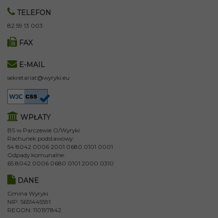
TELEFON
82 59 13 003
FAX
E-MAIL
sekretariat@wyryki.eu
WPŁATY
BS w Parczewie O/Wyryki
Rachunek podstawowy:
54 8042 0006 2001 0680 0101 0001
Odpady komunalne:
65 8042 0006 0680 0101 2000 0310
DANE
Gmina Wyryki
NIP: 5651445591
REGON: 110197842