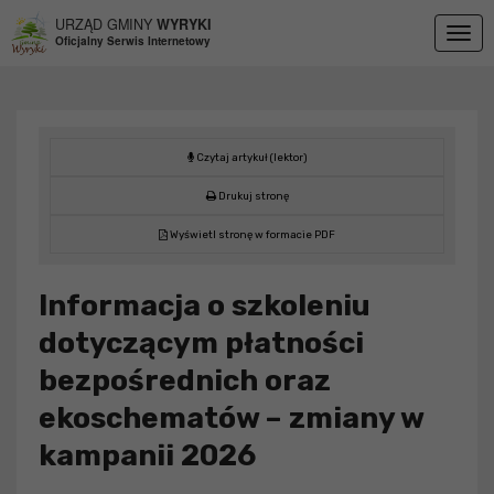
Przejdź do menu
Przejdź do stopki strony
Przejdź do głównej treści strony
URZĄD GMINY
WYRYKI
Togg
Oficjalny Serwis Internetowy
navig
Czytaj artykuł (lektor)
Drukuj stronę
Wyświetl stronę w formacie PDF
Informacja o szkoleniu
dotyczącym płatności
bezpośrednich oraz
ekoschematów – zmiany w
kampanii 2026