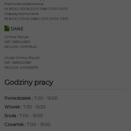
Rachunek podstawowy:
54 8042 0006 2001 0680 0101 0001
Odpady komunalne:
65 8042 0006 0680 0101 2000 0310
DANE
Gmina Wyryki
NIP: 5651445591
REGON: 110197842
Urząd Gminy Wyryki
NIP: 5651320381
REGON: 000551579
Godziny pracy
Poniedziałek
:
7:00 - 15:00
Wtorek
:
7:30 - 15:30
Środa
:
7:00 - 15:00
Czwartek
:
7:00 - 15:00