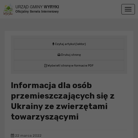
Przejdź do menu
Przejdź do stopki strony
Przejdź do głównej treści strony
URZĄD GMINY
WYRYKI
Togg
Oficjalny Serwis Internetowy
navig
Czytaj artykuł (lektor)
Drukuj stronę
Wyświetl stronę w formacie PDF
Informacja dla osób
przemieszczających się z
Ukrainy ze zwierzętami
towarzyszącymi
22 marca 2022