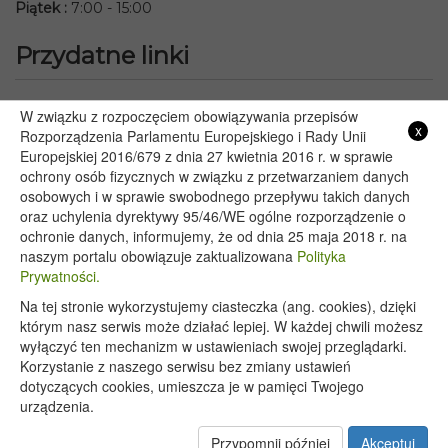
Piątek
:
7:00 - 15:00
Przydatne linki
Starostwo Powiatowe we Włodawie
W związku z rozpoczęciem obowiązywania przepisów
x
Rozporządzenia Parlamentu Europejskiego i Rady Unii
Lubelski Urząd Wojewódzki w Lublinie
Europejskiej 2016/679 z dnia 27 kwietnia 2016 r. w sprawie
Urząd Marszałkowski Województwa Lubelskiego w Lublinie
ochrony osób fizycznych w związku z przetwarzaniem danych
Serwis Rzeczypospolitej Polskiej
osobowych i w sprawie swobodnego przepływu takich danych
PGE – Planowane wyłączenia prądu
oraz uchylenia dyrektywy 95/46/WE ogólne rozporządzenie o
ochronie danych, informujemy, że od dnia 25 maja 2018 r. na
Poczta E-mail
naszym portalu obowiązuje zaktualizowana
Polityka
Prywatności.
Na tej stronie wykorzystujemy ciasteczka (ang. cookies), dzięki
Copyright 2020@ - Urząd Gminy Wyryki
którym nasz serwis może działać lepiej. W każdej chwili możesz
wyłączyć ten mechanizm w ustawieniach swojej przeglądarki.
Korzystanie z naszego serwisu bez zmiany ustawień
dotyczących cookies, umieszcza je w pamięci Twojego
urządzenia.
Przypomnij później
Akceptuj