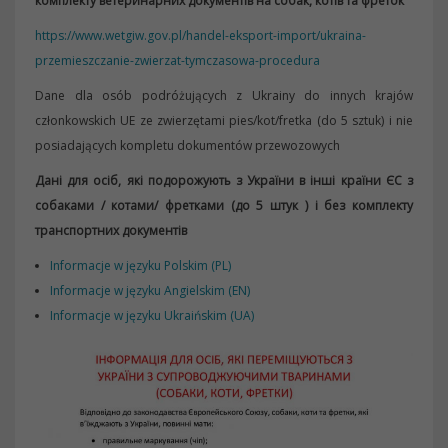
комплекту ветеринарних документів на собак, котів та фреток
https://www.wetgiw.gov.pl/handel-eksport-import/ukraina-
przemieszczanie-zwierzat-tymczasowa-procedura
Dane dla osób podróżujących z Ukrainy do innych krajów
członkowskich UE ze zwierzętami pies/kot/fretka (do 5 sztuk) i nie
posiadających kompletu dokumentów przewozowych
Дані для осіб, які подорожують з України в інші країни ЄС з
собаками / котами/ фретками (до 5 штук ) і без комплекту
транспортних документів
Informacje w języku Polskim (PL)
Informacje w języku Angielskim (EN)
Informacje w języku Ukraińskim (UA)