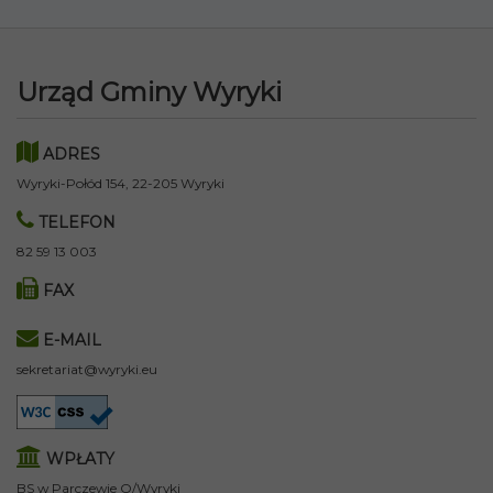
Urząd Gminy Wyryki
ADRES
Wyryki-Połód 154, 22-205 Wyryki
TELEFON
82 59 13 003
FAX
E-MAIL
sekretariat@wyryki.eu
WPŁATY
BS w Parczewie O/Wyryki