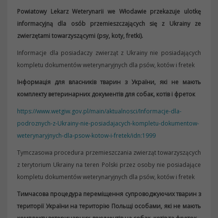
Powiatowy Lekarz Weterynarii we Włodawie przekazuje ulotkę
informacyjną dla osób przemieszczających się z Ukrainy ze
zwierzętami towarzyszącymi (psy, koty, fretki).
Informacje dla posiadaczy zwierząt z Ukrainy nie posiadających
kompletu dokumentów weterynaryjnych dla psów, kotów i fretek
Інформація для власників тварин з України, які не мають
комплекту ветеринарних документів для собак, котів і фреток
https://www.wetgiw.gov.pl/main/aktualnosci/Informacje-dla-
podroznych-z-Ukrainy-nie-posiadajacych-kompletu-dokumentow-
weterynaryjnych-dla-psow-kotow-i-fretek/idn:1999
Tymczasowa procedura przemieszczania zwierząt towarzyszących
z terytorium Ukrainy na teren Polski przez osoby nie posiadające
kompletu dokumentów weterynaryjnych dla psów, kotów i fretek
Тимчасова процедура переміщення супроводжуючих тварин з
території України на територію Польщі особами, які не мають