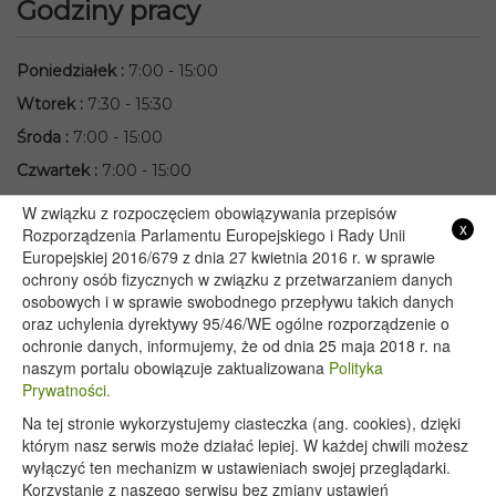
Godziny pracy
Poniedziałek
:
7:00 - 15:00
Wtorek
:
7:30 - 15:30
Środa
:
7:00 - 15:00
Czwartek
:
7:00 - 15:00
Piątek
:
7:00 - 15:00
W związku z rozpoczęciem obowiązywania przepisów
x
Rozporządzenia Parlamentu Europejskiego i Rady Unii
Przydatne linki
Europejskiej 2016/679 z dnia 27 kwietnia 2016 r. w sprawie
ochrony osób fizycznych w związku z przetwarzaniem danych
osobowych i w sprawie swobodnego przepływu takich danych
Starostwo Powiatowe we Włodawie
oraz uchylenia dyrektywy 95/46/WE ogólne rozporządzenie o
Lubelski Urząd Wojewódzki w Lublinie
ochronie danych, informujemy, że od dnia 25 maja 2018 r. na
naszym portalu obowiązuje zaktualizowana
Polityka
Urząd Marszałkowski Województwa Lubelskiego w Lublinie
Prywatności.
Serwis Rzeczypospolitej Polskiej
Na tej stronie wykorzystujemy ciasteczka (ang. cookies), dzięki
PGE – Planowane wyłączenia prądu
którym nasz serwis może działać lepiej. W każdej chwili możesz
Poczta E-mail
wyłączyć ten mechanizm w ustawieniach swojej przeglądarki.
Korzystanie z naszego serwisu bez zmiany ustawień