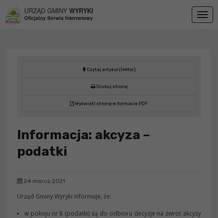
Przejdź do menu
Przejdź do stopki strony
Przejdź do głównej treści strony
URZĄD GMINY
WYRYKI
Togg
Oficjalny Serwis Internetowy
navig
Czytaj artykuł (lektor)
Drukuj stronę
Wyświetl stronę w formacie PDF
Informacja: akcyza –
podatki
24 marca 2021
Urząd Gminy Wyryki informuje, że:
w pokoju nr 8 (podatki) są do odbioru decyzje na zwrot akcyzy