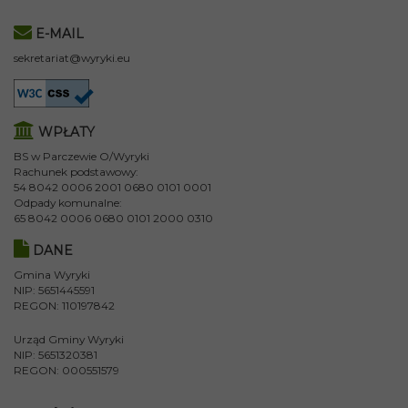
E-MAIL
sekretariat@wyryki.eu
WPŁATY
BS w Parczewie O/Wyryki
Rachunek podstawowy:
54 8042 0006 2001 0680 0101 0001
Odpady komunalne:
65 8042 0006 0680 0101 2000 0310
DANE
Gmina Wyryki
NIP: 5651445591
REGON: 110197842
Urząd Gminy Wyryki
NIP: 5651320381
REGON: 000551579