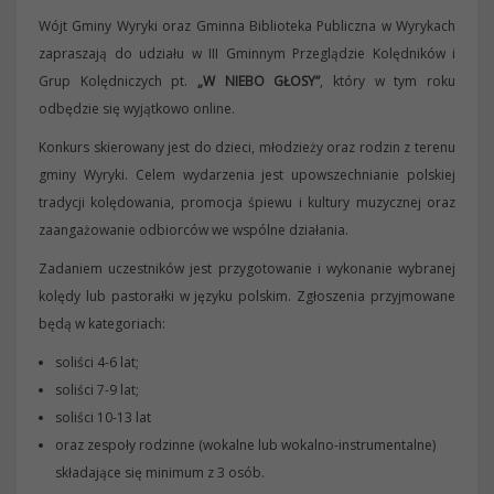
Wójt Gminy Wyryki oraz Gminna Biblioteka Publiczna w Wyrykach
zapraszają do udziału w III Gminnym Przeglądzie Kolędników i
Grup Kolędniczych pt.
„W NIEBO GŁOSY”
, który w tym roku
odbędzie się wyjątkowo online.
Konkurs skierowany jest do dzieci, młodzieży oraz rodzin z terenu
gminy Wyryki. Celem wydarzenia jest upowszechnianie polskiej
tradycji kolędowania, promocja śpiewu i kultury muzycznej oraz
zaangażowanie odbiorców we wspólne działania.
Zadaniem uczestników jest przygotowanie i wykonanie wybranej
kolędy lub pastorałki w języku polskim. Zgłoszenia przyjmowane
będą w kategoriach:
soliści 4-6 lat;
soliści 7-9 lat;
soliści 10-13 lat
oraz zespoły rodzinne (wokalne lub wokalno-instrumentalne)
składające się minimum z 3 osób.