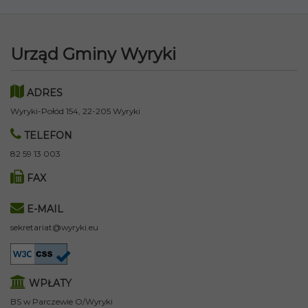
Urząd Gminy Wyryki
ADRES
Wyryki-Połód 154, 22-205 Wyryki
TELEFON
82 59 13 003
FAX
E-MAIL
sekretariat@wyryki.eu
WPŁATY
BS w Parczewie O/Wyryki