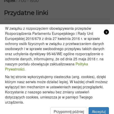
Piątek
:
7:00 - 15:00
Przydatne linki
Starostwo Powiatowe we Włodawie
W związku z rozpoczęciem obowiązywania przepisów
x
Rozporządzenia Parlamentu Europejskiego i Rady Unii
Lubelski Urząd Wojewódzki w Lublinie
Europejskiej 2016/679 z dnia 27 kwietnia 2016 r. w sprawie
Urząd Marszałkowski Województwa Lubelskiego w Lublinie
ochrony osób fizycznych w związku z przetwarzaniem danych
Serwis Rzeczypospolitej Polskiej
osobowych i w sprawie swobodnego przepływu takich danych
PGE – Planowane wyłączenia prądu
oraz uchylenia dyrektywy 95/46/WE ogólne rozporządzenie o
ochronie danych, informujemy, że od dnia 25 maja 2018 r. na
Poczta E-mail
naszym portalu obowiązuje zaktualizowana
Polityka
Prywatności.
Na tej stronie wykorzystujemy ciasteczka (ang. cookies), dzięki
Copyright 2020@ - Urząd Gminy Wyryki
którym nasz serwis może działać lepiej. W każdej chwili możesz
wyłączyć ten mechanizm w ustawieniach swojej przeglądarki.
Korzystanie z naszego serwisu bez zmiany ustawień
dotyczących cookies, umieszcza je w pamięci Twojego
urządzenia.
Przypomnij później
Akceptuj