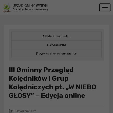
Przejdź do menu
Przejdź do stopki strony
Przejdź do głównej treści strony
URZĄD GMINY
WYRYKI
Togg
Oficjalny Serwis Internetowy
navig
Czytaj artykuł (lektor)
Drukuj stronę
Wyświetl stronę w formacie PDF
III Gminny Przegląd
Kolędników i Grup
Kolędniczych pt. „W NIEBO
GŁOSY” – Edycja online
18 stycznia 2021