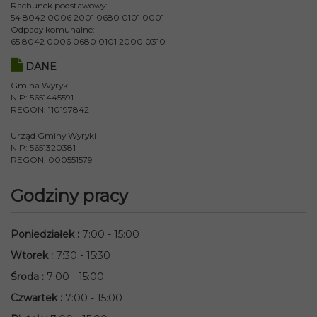
Rachunek podstawowy:
54 8042 0006 2001 0680 0101 0001
Odpady komunalne:
65 8042 0006 0680 0101 2000 0310
DANE
Gmina Wyryki
NIP: 5651445591
REGON: 110197842
Urząd Gminy Wyryki
NIP: 5651320381
REGON: 000551579
Godziny pracy
Poniedziałek
:
7:00 - 15:00
Wtorek
:
7:30 - 15:30
Środa
:
7:00 - 15:00
Czwartek
:
7:00 - 15:00