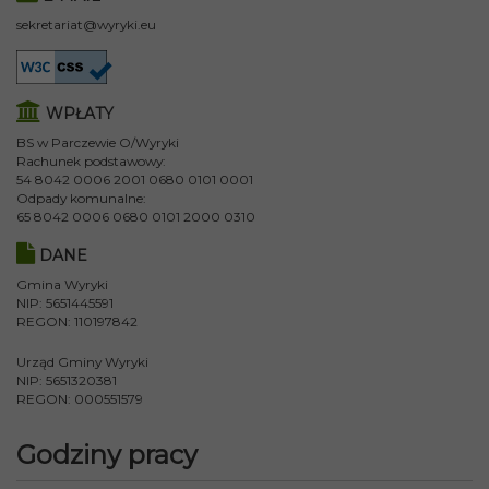
sekretariat@wyryki.eu
WPŁATY
BS w Parczewie O/Wyryki
Rachunek podstawowy:
54 8042 0006 2001 0680 0101 0001
Odpady komunalne:
65 8042 0006 0680 0101 2000 0310
DANE
Gmina Wyryki
NIP: 5651445591
REGON: 110197842
Urząd Gminy Wyryki
NIP: 5651320381
REGON: 000551579
Godziny pracy