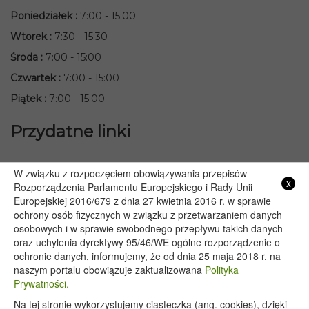
Poniedziałek
:
7:00 - 15:00
Wtorek
:
7:30 - 15:30
Środa
:
7:00 - 15:00
Czwartek
:
7:00 - 15:00
Piątek
:
7:00 - 15:00
Przydatne linki
Starostwo Powiatowe we Włodawie
W związku z rozpoczęciem obowiązywania przepisów
x
Lubelski Urząd Wojewódzki w Lublinie
Rozporządzenia Parlamentu Europejskiego i Rady Unii
Europejskiej 2016/679 z dnia 27 kwietnia 2016 r. w sprawie
Urząd Marszałkowski Województwa Lubelskiego w Lublinie
ochrony osób fizycznych w związku z przetwarzaniem danych
Serwis Rzeczypospolitej Polskiej
osobowych i w sprawie swobodnego przepływu takich danych
PGE – Planowane wyłączenia prądu
oraz uchylenia dyrektywy 95/46/WE ogólne rozporządzenie o
Poczta E-mail
ochronie danych, informujemy, że od dnia 25 maja 2018 r. na
naszym portalu obowiązuje zaktualizowana
Polityka
Prywatności.
Na tej stronie wykorzystujemy ciasteczka (ang. cookies), dzięki
Copyright 2020@ - Urząd Gminy Wyryki