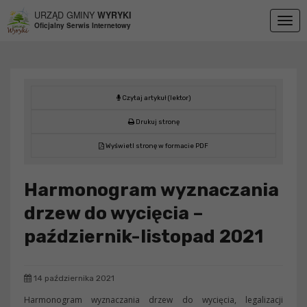
Przejdź do menu
Przejdź do stopki strony
Przejdź do głównej treści strony
URZĄD GMINY
WYRYKI
Togg
Oficjalny Serwis Internetowy
navig
Czytaj artykuł (lektor)
Drukuj stronę
Wyświetl stronę w formacie PDF
Harmonogram wyznaczania
drzew do wycięcia –
październik-listopad 2021
14 października 2021
Harmonogram wyznaczania drzew do wycięcia, legalizacji