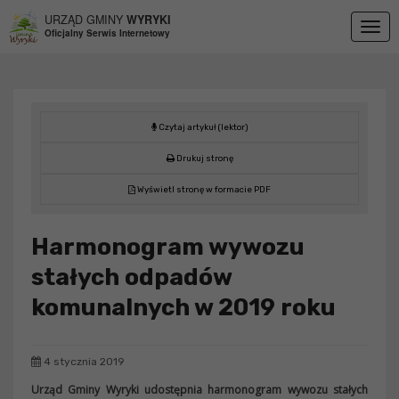
Przejdź do menu
Przejdź do stopki strony
Przejdź do głównej treści strony
URZĄD GMINY
WYRYKI
Togg
Oficjalny Serwis Internetowy
navig
Czytaj artykuł (lektor)
Drukuj stronę
Wyświetl stronę w formacie PDF
Harmonogram wywozu
stałych odpadów
komunalnych w 2019 roku
4 stycznia 2019
Urząd Gminy Wyryki udostępnia harmonogram wywozu stałych