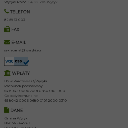
Wyryki-Połód 154, 22-205 Wyryki
TELEFON
82 59 13 003
FAX
E-MAIL
sekretariat@wyryki.eu
WPŁATY
BS w Parczewie O/Wyryki
Rachunek podstawowy:
54 8042 0006 2001 0680 0101 0001
Odpady komunalne:
65 8042 0006 0680 0101 2000 0310
DANE
Gmina Wyryki
NIP: 5651445591
REGON: 110197842