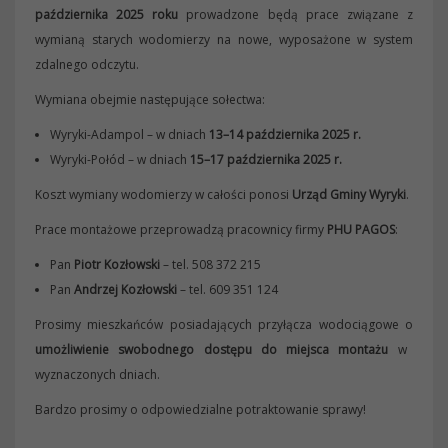
października 2025 roku
prowadzone będą prace związane z
wymianą starych wodomierzy na nowe, wyposażone w system
zdalnego odczytu.
Wymiana obejmie następujące sołectwa:
Wyryki-Adampol – w dniach
13–14 października 2025 r.
Wyryki-Połód – w dniach
15–17 października 2025 r.
Koszt wymiany wodomierzy w całości ponosi
Urząd Gminy Wyryki
.
Prace montażowe przeprowadzą pracownicy firmy
PHU PAGOS
:
Pan
Piotr Kozłowski
– tel. 508 372 215
Pan
Andrzej Kozłowski
– tel. 609 351 124
Prosimy mieszkańców posiadających przyłącza wodociągowe o
umożliwienie swobodnego dostępu do miejsca montażu
w
wyznaczonych dniach.
Bardzo prosimy o odpowiedzialne potraktowanie sprawy!