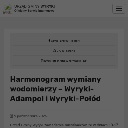
Przejdź do menu
Przejdź do stopki strony
Przejdź do głównej treści strony
URZĄD GMINY
WYRYKI
Togg
Oficjalny Serwis Internetowy
navig
Czytaj artykuł (lektor)
Drukuj stronę
Wyświetl stronę w formacie PDF
Harmonogram wymiany
wodomierzy – Wyryki-
Adampol i Wyryki-Połód
9 października 2025
Urząd Gminy Wyryki zawiadamia mieszkańców, że w dniach
13-17