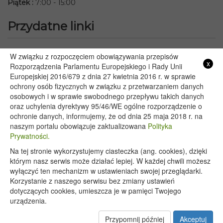
Piątek
:
7:00 - 15:00
Przydatne linki
Starostwo Powiatowe we Włodawie
W związku z rozpoczęciem obowiązywania przepisów
x
Lubelski Urząd Wojewódzki w Lublinie
Rozporządzenia Parlamentu Europejskiego i Rady Unii
Europejskiej 2016/679 z dnia 27 kwietnia 2016 r. w sprawie
Urząd Marszałkowski Województwa Lubelskiego w Lublinie
ochrony osób fizycznych w związku z przetwarzaniem danych
Serwis Rzeczypospolitej Polskiej
osobowych i w sprawie swobodnego przepływu takich danych
PGE – Planowane wyłączenia prądu
oraz uchylenia dyrektywy 95/46/WE ogólne rozporządzenie o
Poczta E-mail
ochronie danych, informujemy, że od dnia 25 maja 2018 r. na
naszym portalu obowiązuje zaktualizowana
Polityka
Prywatności.
Na tej stronie wykorzystujemy ciasteczka (ang. cookies), dzięki
Copyright 2020@ - Urząd Gminy Wyryki
którym nasz serwis może działać lepiej. W każdej chwili możesz
wyłączyć ten mechanizm w ustawieniach swojej przeglądarki.
Korzystanie z naszego serwisu bez zmiany ustawień
dotyczących cookies, umieszcza je w pamięci Twojego
urządzenia.
Przypomnij później
Akceptuj