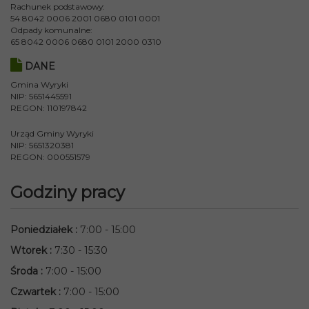
Rachunek podstawowy:
54 8042 0006 2001 0680 0101 0001
Odpady komunalne:
65 8042 0006 0680 0101 2000 0310
DANE
Gmina Wyryki
NIP: 5651445591
REGON: 110197842
Urząd Gminy Wyryki
NIP: 5651320381
REGON: 000551579
Godziny pracy
Poniedziałek
:
7:00 - 15:00
Wtorek
:
7:30 - 15:30
Środa
:
7:00 - 15:00
Czwartek
:
7:00 - 15:00