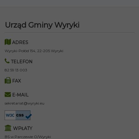
Urząd Gminy Wyryki
ADRES
Wyryki-Połód 154, 22-205 Wyryki
TELEFON
82 59 13 003
FAX
E-MAIL
sekretariat@wyryki.eu
WPŁATY
BS w Parczewie O/Wyryki