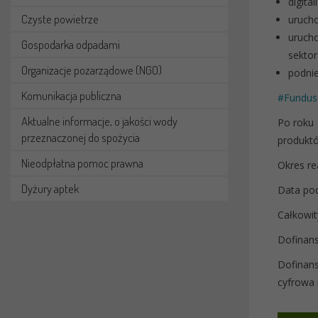
digita
Czyste powietrze
uruch
uruch
Gospodarka odpadami
sektor
Organizacje pozarządowe (NGO)
podnie
Komunikacja publiczna
#Fundus
Aktualne informacje, o jakości wody
Po roku 
przeznaczonej do spożycia
produktó
Nieodpłatna pomoc prawna
Okres rea
Dyżury aptek
Data po
Całkowit
Dofinan
Dofinan
cyfrowa 