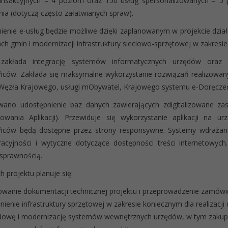
ansakcyjnych – 4 poziom oraz 150 usług spersonalizowanych – 5 p
nia (dotyczą często załatwianych spraw).
enie e-usług będzie możliwe dzięki zaplanowanym w projekcie dzia
ch gmin i modernizacji infrastruktury sieciowo-sprzętowej w zakresi
 zakłada integrację systemów informatycznych urzędów oraz 
ńców. Zakłada się maksymalne wykorzystanie rozwiązań realizowa
Węzła Krajowego, usługi mObywatel, Krajowego systemu e-Doręcze
ano udostępnienie baz danych zawierających zdigitalizowane zaso
owania Aplikacji). Przewiduje się wykorzystanie aplikacji na u
ńców będą dostępne przez strony responsywne. Systemy wdrażan
eracyjności i wytyczne dotyczące dostępności treści internetowy
sprawnością.
 projektu planuje się:
wanie dokumentacji technicznej projektu i przeprowadzenie zamówi
nienie infrastruktury sprzętowej w zakresie koniecznym dla realizacji 
dowę i modernizację systemów wewnętrznych urzędów, w tym zakup