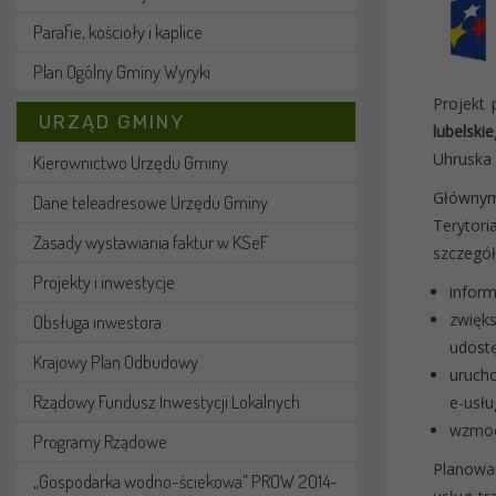
Parafie, kościoły i kaplice
Plan Ogólny Gminy Wyryki
Projekt
URZĄD GMINY
lubelski
Uhruska 
Kierownictwo Urzędu Gminy
Głównym
Dane teleadresowe Urzędu Gminy
Terytor
Zasady wystawiania faktur w KSeF
szczegó
Projekty i inwestycje
infor
zwięks
Obsługa inwestora
udostę
Krajowy Plan Odbudowy
urucho
Rządowy Fundusz Inwestycji Lokalnych
e-usł
wzmoc
Programy Rządowe
Planowa
„Gospodarka wodno-ściekowa” PROW 2014-