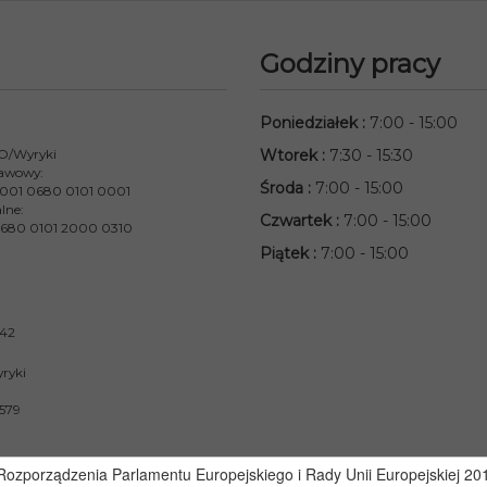
Godziny pracy
Poniedziałek
:
7:00 - 15:00
 O/Wyryki
Wtorek
:
7:30 - 15:30
awowy:
Środa
:
7:00 - 15:00
001 0680 0101 0001
lne:
Czwartek
:
7:00 - 15:00
680 0101 2000 0310
Piątek
:
7:00 - 15:00
842
ryki
579
zporządzenia Parlamentu Europejskiego i Rady Unii Europejskiej 2016