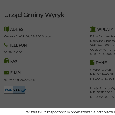
Urząd Gminy Wyryki
ADRES
WPŁATY
Wyryki-Połód 154, 22-205 Wyryki
BS w Parczewie
Rachunek podst
TELEFON
54 8042 0006 2
Odpady komuna
82 59 13 003
65 8042 0006 0
FAX
DANE
Gmina Wyryki
E-MAIL
NIP: 5651445591
REGON: 110197
sekretariat@wyryki.eu
Urząd Gminy Wy
NIP: 5651320381
REGON: 000551
W związku z rozpoczęciem obowiązywania przepisów Ro