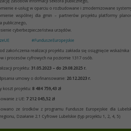
lizację zasobów informacji sektora publicznego,
omienie e-usług w oparciu o rozbudowane i zmodernizowane system
omienie wspólnej dla gmin – partnerów projektu platformy plano
a publicznego,
sienie cyberbezpieczeństwa urzędów.
zeUE
#FunduszeEuropejskie
od zakończenia realizacji projektu zakłada się osiągnięcie wskaźni
w i procesów cyfrowych na poziomie 1317 osób.
lizacji projektu:
31.05.2023 – do 29.08.2025 r.
dpisania umowy o dofinansowanie:
20.12.2023 r.
y koszt projektu:
8 484 759,43 zł
sowanie z UE:
7 212 045,52 zł
sowano ze środków z programu Fundusze Europejskie dla Lubelski
regionu, Działanie 2.1 Cyfrowe Lubelskie (typ projektu 1, 2, 4, 5)