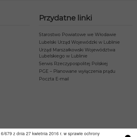
Przydatne linki
Starostwo Powiatowe we Włodawie
Lubelski Urząd Wojewódzki w Lublinie
Urząd Marszałkowski Województwa
Lubelskiego w Lublinie
Serwis Rzeczypospolitej Polskiej
PGE – Planowane wyłączenia prądu
Poczta E-mail
/679 z dnia 27 kwietnia 2016 r. w sprawie ochrony