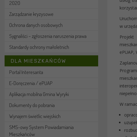
usług tr
2020
korzysta
Zarządzanie kryzysowe
Uruchomi
Ochrona danych osobowych
w urzęda
Sygnaliści – zgłoszenia naruszenia prawa
Projekt
mieszka
Standardy ochrony małoletnich
ePUAP, 
DLA MIESZKAŃCÓW
Zaplanow
Program
Portal Interesanta
mieszka
E-Doręczenia / ePUAP
interop
niepełno
Aplikacja mobilna Gmina Wyryki
W ramach
Dokumenty do pobrania
opraco
Wynajem świetlic wiejskich
uzupeł
SMS-owy System Powiadamiania
rozbu
Mieszkańców