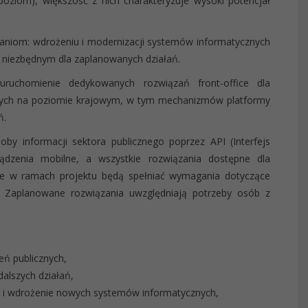
oziom), większość z nich charakteryzuje wysoki potencjał
łaniom: wdrożeniu i modernizacji systemów informatycznych
e niezbędnym dla zaplanowanych działań.
uruchomienie dedykowanych rozwiązań front-office dla
nych na poziomie krajowym, w tym mechanizmów platformy
ń.
by informacji sektora publicznego poprzez API (Interfejs
rządzenia mobilne, a wszystkie rozwiązania dostępne dla
e w ramach projektu będą spełniać wymagania dotyczące
ch. Zaplanowane rozwiązania uwzględniają potrzeby osób z
eń publicznych,
dalszych działań,
 i wdrożenie nowych systemów informatycznych,