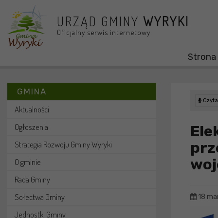
Przejdź do menu
Przejdź do stopki strony
Przejdź do głównej treści strony
URZĄD GMINY
WYRYKI
Oficjalny serwis internetowy
Strona
GMINA
Czytaj
Aktualności
Ogłoszenia
Ele
prz
Strategia Rozwoju Gminy Wyryki
woj
O gminie
Rada Gminy
Sołectwa Gminy
18 ma
Jednostki Gminy