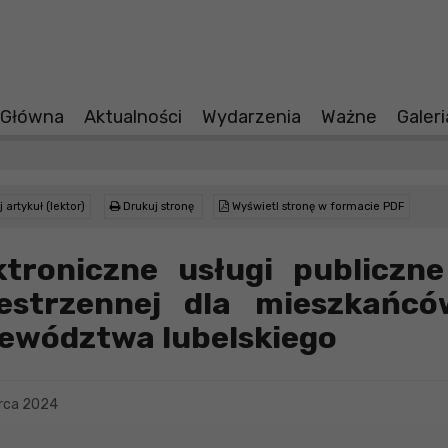
 Główna
Aktualności
Wydarzenia
Ważne
Galer
 artykuł (lektor)
Drukuj stronę
Wyświetl stronę w formacie PDF
ktroniczne usługi publiczn
estrzennej dla mieszkańcó
ewództwa lubelskiego
rca 2024