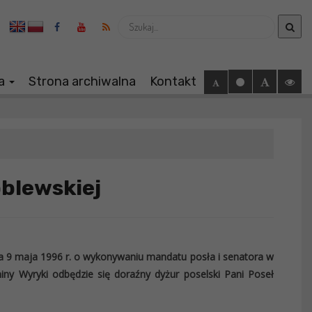
Wyszukaj
ia
Strona archiwalna
Kontakt
óblewskiej
nia 9 maja 1996 r. o wykonywaniu mandatu posła i senatora w
miny Wyryki odbędzie się doraźny dyżur poselski Pani Poseł