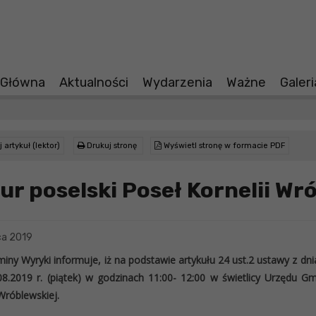
 Główna
Aktualności
Wydarzenia
Ważne
Galer
 artykuł (lektor)
Drukuj stronę
Wyświetl stronę w formacie PDF
ur poselski Poseł Kornelii Wr
ca 2019
iny Wyryki informuje, iż na podstawie artykułu 24 ust.2 ustawy z d
08.2019 r. (piątek) w godzinach 11:00- 12:00 w świetlicy Urzędu G
 Wróblewskiej.