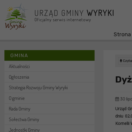
Przejdź do menu
Przejdź do stopki strony
Przejdź do głównej treści strony
URZĄD GMINY
WYRYKI
Oficjalny serwis internetowy
Strona
GMINA
Czytaj
Aktualności
Ogłoszenia
Dyż
Strategia Rozwoju Gminy Wyryki
O gminie
30 lip
Rada Gminy
Urząd Gm
dniu 02.
Sołectwa Gminy
Kornelii
Jednostki Gminy