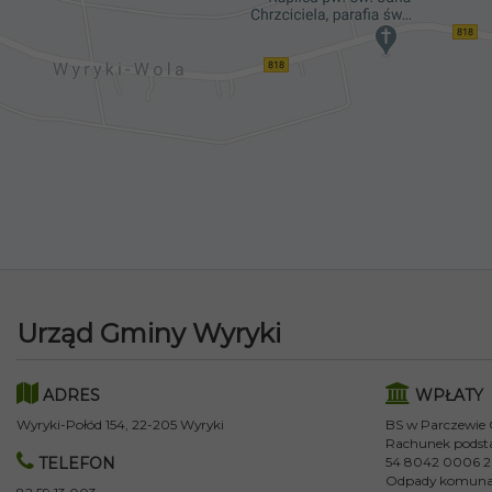
Urząd Gminy Wyryki
ADRES
WPŁATY
Wyryki-Połód 154, 22-205 Wyryki
BS w Parczewie
Rachunek podst
TELEFON
54 8042 0006 2
Odpady komuna