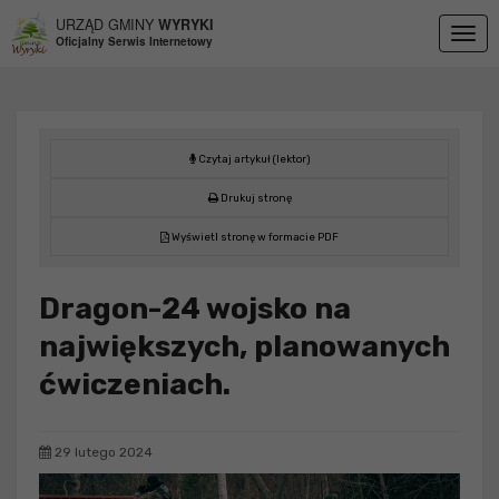
Przejdź do menu
Przejdź do stopki strony
Przejdź do głównej treści strony
URZĄD GMINY
WYRYKI
Togg
Oficjalny Serwis Internetowy
navig
Czytaj artykuł (lektor)
Drukuj stronę
Wyświetl stronę w formacie PDF
Dragon-24 wojsko na
największych, planowanych
ćwiczeniach.
29 lutego 2024