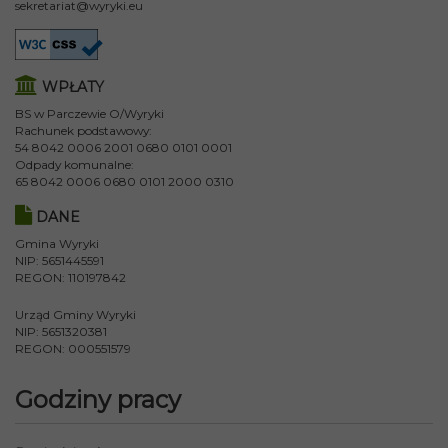
sekretariat@wyryki.eu
WPŁATY
BS w Parczewie O/Wyryki
Rachunek podstawowy:
54 8042 0006 2001 0680 0101 0001
Odpady komunalne:
65 8042 0006 0680 0101 2000 0310
DANE
Gmina Wyryki
NIP: 5651445591
REGON: 110197842
Urząd Gminy Wyryki
NIP: 5651320381
REGON: 000551579
Godziny pracy