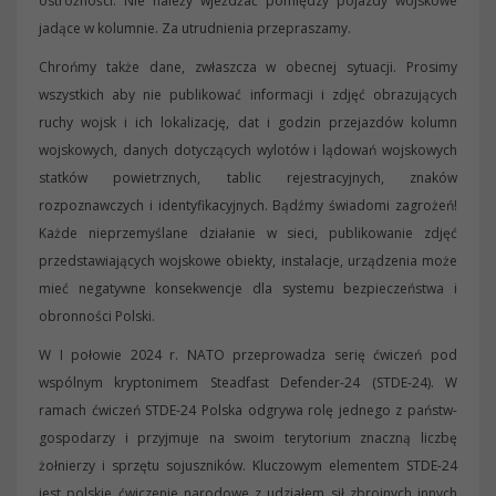
ostrożności. Nie należy wjeżdżać pomiędzy pojazdy wojskowe
jadące w kolumnie. Za utrudnienia przepraszamy.
Chrońmy także dane, zwłaszcza w obecnej sytuacji. Prosimy
wszystkich aby nie publikować informacji i zdjęć obrazujących
ruchy wojsk i ich lokalizację, dat i godzin przejazdów kolumn
wojskowych, danych dotyczących wylotów i lądowań wojskowych
statków powietrznych, tablic rejestracyjnych, znaków
rozpoznawczych i identyfikacyjnych. Bądźmy świadomi zagrożeń!
Każde nieprzemyślane działanie w sieci, publikowanie zdjęć
przedstawiających wojskowe obiekty, instalacje, urządzenia może
mieć negatywne konsekwencje dla systemu bezpieczeństwa i
obronności Polski.
W I połowie 2024 r. NATO przeprowadza serię ćwiczeń pod
wspólnym kryptonimem Steadfast Defender-24 (STDE-24). W
ramach ćwiczeń STDE-24 Polska odgrywa rolę jednego z państw-
gospodarzy i przyjmuje na swoim terytorium znaczną liczbę
żołnierzy i sprzętu sojuszników. Kluczowym elementem STDE-24
jest polskie ćwiczenie narodowe z udziałem sił zbrojnych innych