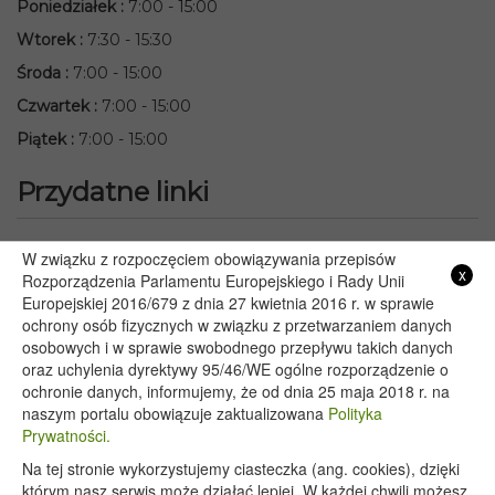
Poniedziałek
:
7:00 - 15:00
Wtorek
:
7:30 - 15:30
Środa
:
7:00 - 15:00
Czwartek
:
7:00 - 15:00
Piątek
:
7:00 - 15:00
Przydatne linki
Starostwo Powiatowe we Włodawie
W związku z rozpoczęciem obowiązywania przepisów
x
Rozporządzenia Parlamentu Europejskiego i Rady Unii
Lubelski Urząd Wojewódzki w Lublinie
Europejskiej 2016/679 z dnia 27 kwietnia 2016 r. w sprawie
Urząd Marszałkowski Województwa Lubelskiego w Lublinie
ochrony osób fizycznych w związku z przetwarzaniem danych
Serwis Rzeczypospolitej Polskiej
osobowych i w sprawie swobodnego przepływu takich danych
PGE – Planowane wyłączenia prądu
oraz uchylenia dyrektywy 95/46/WE ogólne rozporządzenie o
ochronie danych, informujemy, że od dnia 25 maja 2018 r. na
Poczta E-mail
naszym portalu obowiązuje zaktualizowana
Polityka
Prywatności.
Na tej stronie wykorzystujemy ciasteczka (ang. cookies), dzięki
Copyright 2020@ - Urząd Gminy Wyryki
którym nasz serwis może działać lepiej. W każdej chwili możesz