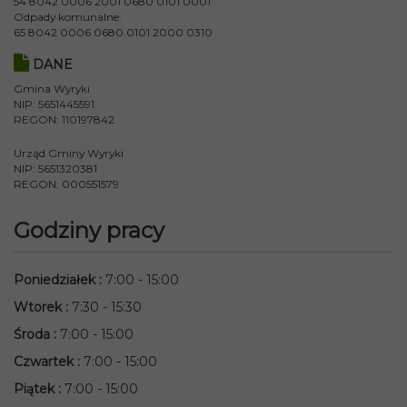
54 8042 0006 2001 0680 0101 0001
Odpady komunalne:
65 8042 0006 0680 0101 2000 0310
DANE
Gmina Wyryki
NIP: 5651445591
REGON: 110197842
Urząd Gminy Wyryki
NIP: 5651320381
REGON: 000551579
Godziny pracy
Poniedziałek
:
7:00 - 15:00
Wtorek
:
7:30 - 15:30
Środa
:
7:00 - 15:00
Czwartek
:
7:00 - 15:00
Piątek
:
7:00 - 15:00