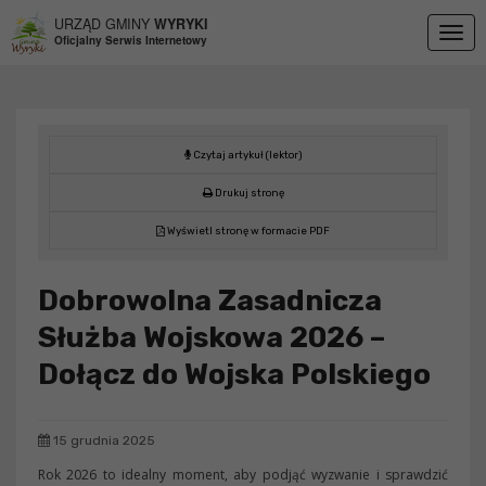
Przejdź do menu
Przejdź do stopki strony
Przejdź do głównej treści strony
URZĄD GMINY
WYRYKI
Togg
Oficjalny Serwis Internetowy
navig
Czytaj artykuł (lektor)
Drukuj stronę
Wyświetl stronę w formacie PDF
Dobrowolna Zasadnicza
Służba Wojskowa 2026 –
Dołącz do Wojska Polskiego
15 grudnia 2025
Rok 2026 to idealny moment, aby podjąć wyzwanie i sprawdzić