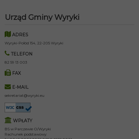
Urząd Gminy Wyryki
ADRES
Wyryki-Połód 154, 22-205 Wyryki
TELEFON
82 59 13 003
FAX
E-MAIL
sekretariat@wyryki.eu
WPŁATY
BS w Parczewie O/Wyryki
Rachunek podstawowy: