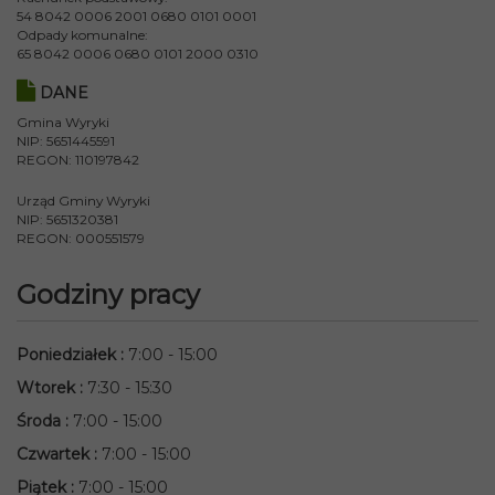
54 8042 0006 2001 0680 0101 0001
Odpady komunalne:
65 8042 0006 0680 0101 2000 0310
DANE
Gmina Wyryki
NIP: 5651445591
REGON: 110197842
Urząd Gminy Wyryki
NIP: 5651320381
REGON: 000551579
Godziny pracy
Poniedziałek
:
7:00 - 15:00
Wtorek
:
7:30 - 15:30
Środa
:
7:00 - 15:00
Czwartek
:
7:00 - 15:00
Piątek
:
7:00 - 15:00