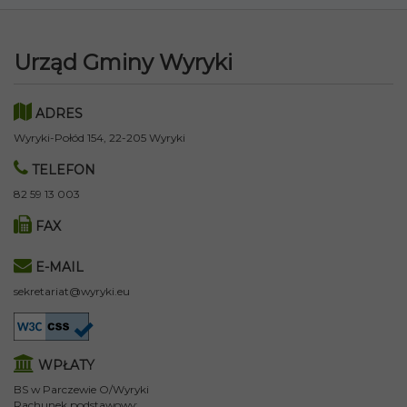
Urząd Gminy Wyryki
ADRES
Wyryki-Połód 154, 22-205 Wyryki
TELEFON
82 59 13 003
FAX
E-MAIL
sekretariat@wyryki.eu
WPŁATY
BS w Parczewie O/Wyryki
Rachunek podstawowy: