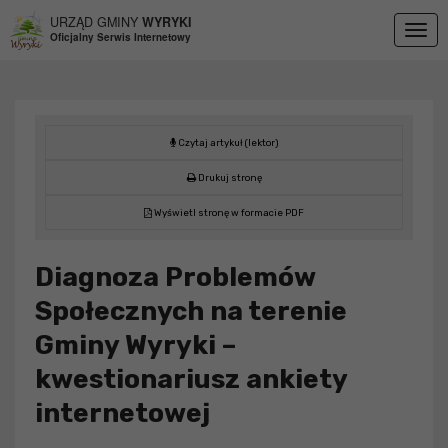
Przejdź do menu
Przejdź do stopki strony
Przejdź do głównej treści strony
URZĄD GMINY
WYRYKI
Togg
Oficjalny Serwis Internetowy
navig
Czytaj artykuł (lektor)
Drukuj stronę
Wyświetl stronę w formacie PDF
Diagnoza Problemów
Społecznych na terenie
Gminy Wyryki –
kwestionariusz ankiety
internetowej