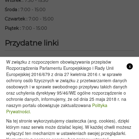
Wtorek
:
7:30 - 15:30
Środa
:
7:00 - 15:00
Czwartek
:
7:00 - 15:00
Piątek
:
7:00 - 15:00
Przydatne linki
Starostwo Powiatowe we Włodawie
W związku z rozpoczęciem obowiązywania przepisów
x
Lubelski Urząd Wojewódzki w Lublinie
Rozporządzenia Parlamentu Europejskiego i Rady Unii
Europejskiej 2016/679 z dnia 27 kwietnia 2016 r. w sprawie
Urząd Marszałkowski Województwa Lubelskiego w Lublinie
ochrony osób fizycznych w związku z przetwarzaniem danych
Serwis Rzeczypospolitej Polskiej
osobowych i w sprawie swobodnego przepływu takich danych
PGE – Planowane wyłączenia prądu
oraz uchylenia dyrektywy 95/46/WE ogólne rozporządzenie o
Poczta E-mail
ochronie danych, informujemy, że od dnia 25 maja 2018 r. na
naszym portalu obowiązuje zaktualizowana
Polityka
Prywatności.
Na tej stronie wykorzystujemy ciasteczka (ang. cookies), dzięki
Copyright 2020@ - Urząd Gminy Wyryki
którym nasz serwis może działać lepiej. W każdej chwili możesz
wyłączyć ten mechanizm w ustawieniach swojej przeglądarki.