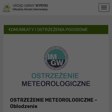
Przejdź do menu
Przejdź do stopki strony
Przejdź do głównej treści strony
URZĄD GMINY
WYRYKI
Togg
Oficjalny Serwis Internetowy
navig
KOMUNIKATY I OSTRZEŻENIA POGODOWE
OSTRZEŻENIE METEOROLOGICZNE –
Oblodzenie