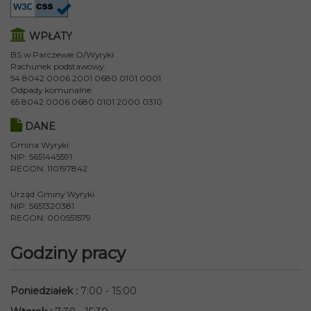
WPŁATY
BS w Parczewie O/Wyryki
Rachunek podstawowy:
54 8042 0006 2001 0680 0101 0001
Odpady komunalne:
65 8042 0006 0680 0101 2000 0310
DANE
Gmina Wyryki
NIP: 5651445591
REGON: 110197842
Urząd Gminy Wyryki
NIP: 5651320381
REGON: 000551579
Godziny pracy
Poniedziałek
:
7:00 - 15:00