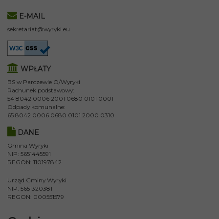
E-MAIL
sekretariat@wyryki.eu
WPŁATY
BS w Parczewie O/Wyryki
Rachunek podstawowy:
54 8042 0006 2001 0680 0101 0001
Odpady komunalne:
65 8042 0006 0680 0101 2000 0310
DANE
Gmina Wyryki
NIP: 5651445591
REGON: 110197842
Urząd Gminy Wyryki
NIP: 5651320381
REGON: 000551579