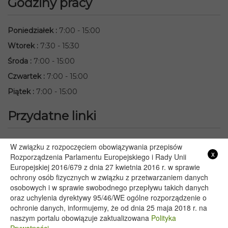
Godziny pracy
Poniedziałek
:
7:00 - 15:00
Wtorek
:
7:30 - 15:30
Środa
:
7:00 - 15:00
Czwartek
:
7:00 - 15:00
Piątek
:
7:00 - 15:00
Przydatne linki
Starostwo Powiatowe we Włodawie
W związku z rozpoczęciem obowiązywania przepisów
x
Lubelski Urząd Wojewódzki w Lublinie
Rozporządzenia Parlamentu Europejskiego i Rady Unii
Europejskiej 2016/679 z dnia 27 kwietnia 2016 r. w sprawie
Urząd Marszałkowski Województwa Lubelskiego w Lublinie
ochrony osób fizycznych w związku z przetwarzaniem danych
Serwis Rzeczypospolitej Polskiej
osobowych i w sprawie swobodnego przepływu takich danych
PGE – Planowane wyłączenia prądu
oraz uchylenia dyrektywy 95/46/WE ogólne rozporządzenie o
Poczta E-mail
ochronie danych, informujemy, że od dnia 25 maja 2018 r. na
naszym portalu obowiązuje zaktualizowana
Polityka