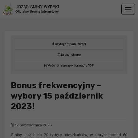
Przejdź do menu
Przejdź do stopki strony
Przejdź do głównej treści strony
URZĄD GMINY
WYRYKI
Togg
Oficjalny Serwis Internetowy
navig
Czytaj artykuł (lektor)
Drukuj stronę
Wyświetl stronę w formacie PDF
Bonus frekwencyjny –
wybory 15 październik
2023!
12 października 2023
Gminy liczące do 20 tysięcy mieszkańców, w których ponad 60