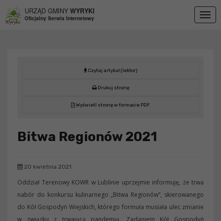
Przejdź do menu
Przejdź do stopki strony
Przejdź do głównej treści strony
URZĄD GMINY
WYRYKI
Togg
Oficjalny Serwis Internetowy
navig
Czytaj artykuł (lektor)
Drukuj stronę
Wyświetl stronę w formacie PDF
Bitwa Regionów 2021
20 kwietnia 2021
Oddział Terenowy KOWR w Lublinie uprzejmie informuję, że trwa
nabór do konkursu kulinarnego „Bitwa Regionów”, skierowanego
do Kół Gospodyń Wiejskich, którego formuła musiała ulec zmianie
w związku z trwającą pandemią. Zadaniem Kół Gospodyń