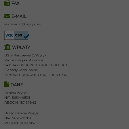
FAX
E-MAIL
sekretariat@wyryki.eu
WPŁATY
BS w Parczewie O/Wyryki
Rachunek podstawowy:
54 8042 0006 2001 0680 0101 0001
Odpady komunalne:
65 8042 0006 0680 0101 2000 0310
DANE
Gmina Wyryki
NIP: 5651445591
REGON: 110197842
Urząd Gminy Wyryki
NIP: 5651320381
REGON: 000551579