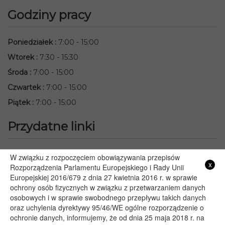
Godziny pracy
Poniedziałek
:
7:00 - 15:00
Wtorek
:
7:30 - 15:30
Środa
:
7:00 - 15:00
Czwartek
:
7:00 - 15:00
Piątek
:
7:00 - 15:00
Przydatne linki
Starostwo Powiatowe we Włodawie
W związku z rozpoczęciem obowiązywania przepisów
x
Lubelski Urząd Wojewódzki w Lublinie
Rozporządzenia Parlamentu Europejskiego i Rady Unii
Europejskiej 2016/679 z dnia 27 kwietnia 2016 r. w sprawie
Urząd Marszałkowski Województwa Lubelskiego w Lublinie
ochrony osób fizycznych w związku z przetwarzaniem danych
Serwis Rzeczypospolitej Polskiej
osobowych i w sprawie swobodnego przepływu takich danych
PGE – Planowane wyłączenia prądu
oraz uchylenia dyrektywy 95/46/WE ogólne rozporządzenie o
Poczta E-mail
ochronie danych, informujemy, że od dnia 25 maja 2018 r. na