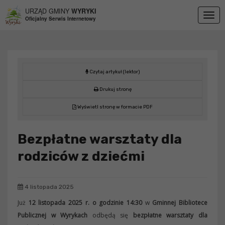
Przejdź do menu
Przejdź do stopki strony
Przejdź do głównej treści strony
URZĄD GMINY
WYRYKI
Togg
Oficjalny Serwis Internetowy
navig
Czytaj artykuł (lektor)
Drukuj stronę
Wyświetl stronę w formacie PDF
Bezpłatne warsztaty dla
rodziców z dziećmi
4 listopada 2025
Już
12 listopada 2025 r. o godzinie 14:30
w
Gminnej Bibliotece
Publicznej w Wyrykach
odbędą się
bezpłatne warsztaty dla