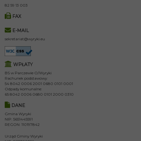
82 59 13 003
FAX
E-MAIL
sekretariat@wyryki.eu
WPŁATY
BS w Parczewie O/Wyryki
Rachunek podstawowy:
54 8042 0006 2001 0680 0101 0001
Odpady komunalne:
65 8042 0006 0680 0101 2000 0310
DANE
Gmina Wyryki
NIP: 5651445591
REGON: 110197842
Urząd Gminy Wyryki