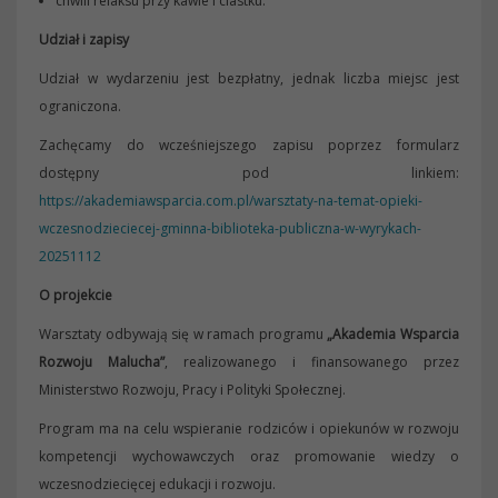
chwili relaksu przy kawie i ciastku.
Udział i zapisy
Udział w wydarzeniu jest bezpłatny, jednak liczba miejsc jest
ograniczona.
Zachęcamy do wcześniejszego zapisu poprzez formularz
dostępny pod linkiem:
https://akademiawsparcia.com.pl/warsztaty-na-temat-opieki-
wczesnodzieciecej-gminna-biblioteka-publiczna-w-wyrykach-
20251112
O projekcie
Warsztaty odbywają się w ramach programu
„Akademia Wsparcia
Rozwoju Malucha”
, realizowanego i finansowanego przez
Ministerstwo Rozwoju, Pracy i Polityki Społecznej.
Program ma na celu wspieranie rodziców i opiekunów w rozwoju
kompetencji wychowawczych oraz promowanie wiedzy o
wczesnodziecięcej edukacji i rozwoju.