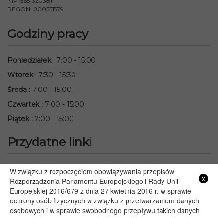
NIP: 5651320381
REGON: 000551579
Godziny pracy
Poniedziałek
:
7:00 - 15:00
Wtorek
:
7:30 - 15:30
Środa
:
7:00 - 15:00
Czwartek
:
7:00 - 15:00
Piątek
:
7:00 - 15:00
Przydatne linki
Starostwo Powiatowe we Włodawie
W związku z rozpoczęciem obowiązywania przepisów
x
Rozporządzenia Parlamentu Europejskiego i Rady Unii
Lubelski Urząd Wojewódzki w Lublinie
Europejskiej 2016/679 z dnia 27 kwietnia 2016 r. w sprawie
Urząd Marszałkowski Województwa Lubelskiego w Lublinie
ochrony osób fizycznych w związku z przetwarzaniem danych
Serwis Rzeczypospolitej Polskiej
osobowych i w sprawie swobodnego przepływu takich danych
PGE – Planowane wyłączenia prądu