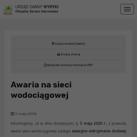
Przejdź do menu
Przejdź do stopki strony
Przejdź do głównej treści strony
URZĄD GMINY
WYRYKI
Togg
Oficjalny Serwis Internetowy
navig
Czytaj artykuł (lektor)
Drukuj stronę
Wyświetl stronę w formacie PDF
Awaria na sieci
wodociągowej
5 maja 2026
Informujemy, że w dniu dzisiejszym, tj.
5 maja 2026 r.
, z powodu
awarii sieci wodociągowej nastąpi
awaryjne wstrzymanie dostawy