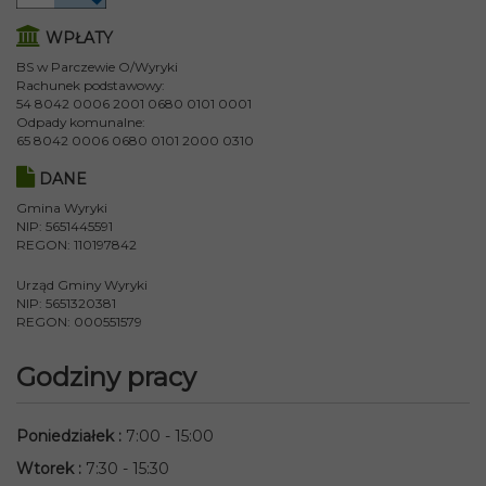
WPŁATY
BS w Parczewie O/Wyryki
Rachunek podstawowy:
54 8042 0006 2001 0680 0101 0001
Odpady komunalne:
65 8042 0006 0680 0101 2000 0310
DANE
Gmina Wyryki
NIP: 5651445591
REGON: 110197842
Urząd Gminy Wyryki
NIP: 5651320381
REGON: 000551579
Godziny pracy
Poniedziałek
:
7:00 - 15:00
Wtorek
:
7:30 - 15:30