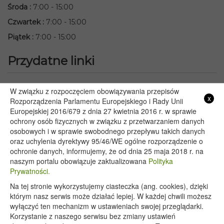
Środa
:
7:00 - 15:00
Czwartek
:
7:00 - 15:00
Piątek
:
7:00 - 15:00
Przydatne linki
Starostwo Powiatowe we Włodawie
W związku z rozpoczęciem obowiązywania przepisów
x
Lubelski Urząd Wojewódzki w Lublinie
Rozporządzenia Parlamentu Europejskiego i Rady Unii
Europejskiej 2016/679 z dnia 27 kwietnia 2016 r. w sprawie
Urząd Marszałkowski Województwa Lubelskiego w Lublinie
ochrony osób fizycznych w związku z przetwarzaniem danych
Serwis Rzeczypospolitej Polskiej
osobowych i w sprawie swobodnego przepływu takich danych
PGE – Planowane wyłączenia prądu
oraz uchylenia dyrektywy 95/46/WE ogólne rozporządzenie o
Poczta E-mail
ochronie danych, informujemy, że od dnia 25 maja 2018 r. na
naszym portalu obowiązuje zaktualizowana
Polityka
Prywatności.
Na tej stronie wykorzystujemy ciasteczka (ang. cookies), dzięki
Copyright 2020@ - Urząd Gminy Wyryki
którym nasz serwis może działać lepiej. W każdej chwili możesz
wyłączyć ten mechanizm w ustawieniach swojej przeglądarki.
Korzystanie z naszego serwisu bez zmiany ustawień