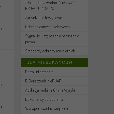
„Gospodarka wodno-ściekowa”
ru
PROW 2014-2020
Zarządzanie kryzysowe
Ochrona danych osobowych
J
Sygnaliści – zgłoszenia naruszenia
prawa
Standardy ochrony małoletnich
DLA MIESZKAŃCÓW
Portal Interesanta
E-Doręczenia / ePUAP
ją
Aplikacja mobilna Gmina Wyryki
Dokumenty do pobrania
J
Wynajem świetlic wiejskich