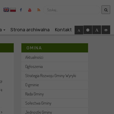
Wyszukaj
ia
Strona archiwalna
Kontakt
GMINA
Aktualności
Ogłoszenia
Strategia Rozwoju Gminy Wyryki
ji
O gminie
rą
Rada Gminy
Sołectwa Gminy
Jednostki Gminy
J