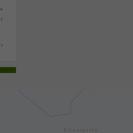
ie
 z
J