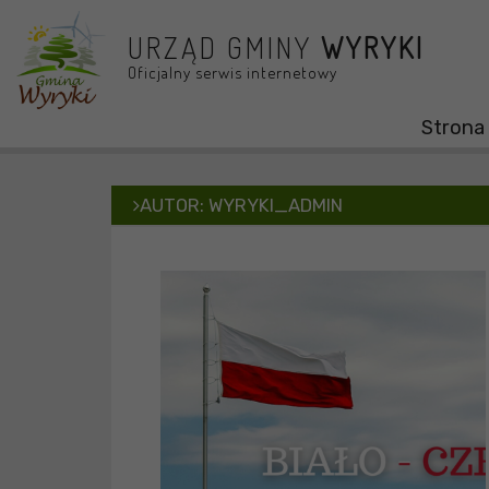
Przejdź do menu
Przejdź do stopki strony
Przejdź do głównej treści strony
URZĄD GMINY
WYRYKI
Oficjalny serwis internetowy
Strona
AUTOR:
WYRYKI_ADMIN