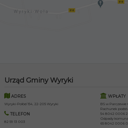
Urząd Gminy Wyryki
ADRES
WPŁATY
Wyryki-Połód 154, 22-205 Wyryki
BS w Parczewie
Rachunek podst
TELEFON
54 8042 0006 2
Odpady komuna
82 59 13 003
65 8042 0006 0