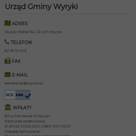
Urząd Gminy Wyryki
ADRES
Wyryki-Połód 154, 22-205 Wyryki
TELEFON
82 59 13 003
FAX
E-MAIL
sekretariat@wyryki.eu
WPŁATY
BS w Parczewie O/Wyryki
Rachunek podstawowy:
54 8042 0006 2001 0680 0101 0001
Odpady komunalne: