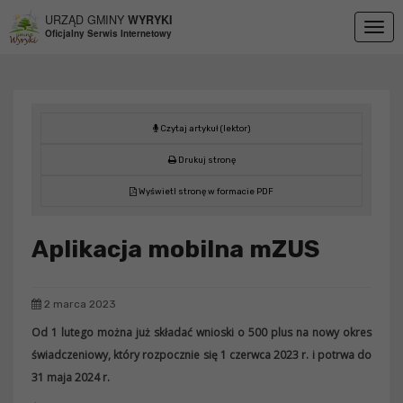
Przejdź do menu
Przejdź do stopki strony
Przejdź do głównej treści strony
URZĄD GMINY
WYRYKI
Togg
Oficjalny Serwis Internetowy
navig
Czytaj artykuł (lektor)
Drukuj stronę
Wyświetl stronę w formacie PDF
Aplikacja mobilna mZUS
2 marca 2023
Od 1 lutego można już składać wnioski o 500 plus na nowy okres
świadczeniowy, który rozpocznie się 1 czerwca 2023 r. i potrwa do
31 maja 2024 r.