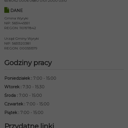
65 8042 0006 0680 0101 2000 0310
DANE
Gmina Wyryki
NIP: 5651445591
REGON: 110197842
Urząd Gminy Wyryki
NIP: 5651320381
REGON: 000551579
Godziny pracy
Poniedziałek
:
7:00 - 15:00
Wtorek
:
7:30 - 15:30
Środa
:
7:00 - 15:00
Czwartek
:
7:00 - 15:00
Piątek
:
7:00 - 15:00
Przydatne linki