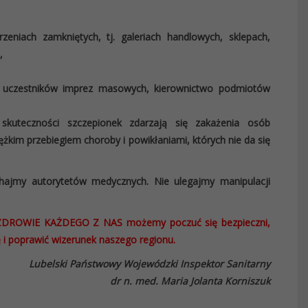
zeniach zamkniętych, tj. galeriach handlowych, sklepach,
,
i uczestników imprez masowych, kierownictwo podmiotów
skuteczności szczepionek zdarzają się zakażenia osób
żkim przebiegiem choroby i powikłaniami, których nie da się
chajmy autorytetów medycznych. Nie ulegajmy manipulacji
 – ZDROWIE KAŻDEGO Z NAS możemy poczuć się bezpieczni,
i poprawić wizerunek naszego regionu.
Lubelski Państwowy Wojewódzki Inspektor Sanitarny
dr n. med. Maria Jolanta Korniszuk