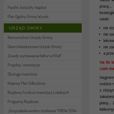
pracę… 
Parafie, kościoły i kaplice
bezwzglę
Plan Ogólny Gminy Wyryki
nauki:
URZĄD GMINY
nie st
nie za
Kierownictwo Urzędu Gminy
lekcew
Dane teleadresowe Urzędu Gminy
nie za
a prze
Zasady wystawiania faktur w KSeF
Na tle k
Projekty i inwestycje
czele st
Obsługa inwestora
Nagminni
Krajowy Plan Odbudowy
rodzice 
z różny
Rządowy Fundusz Inwestycji Lokalnych
zakażeni
Programy Rządowe
plany… Z
lekkomyś
„Gospodarka wodno-ściekowa” PROW 2014-