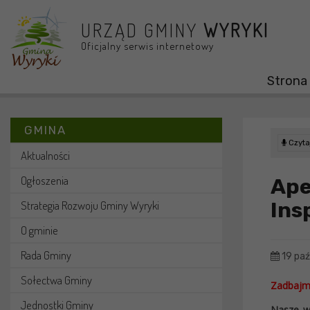
Przejdź do menu
Przejdź do stopki strony
Przejdź do głównej treści strony
URZĄD GMINY
WYRYKI
Oficjalny serwis internetowy
Strona
GMINA
Czytaj
Aktualności
Ogłoszenia
Ap
Ins
Strategia Rozwoju Gminy Wyryki
O gminie
Rada Gminy
19 paź
Sołectwa Gminy
Zadbajmy
Jednostki Gminy
Nasze w