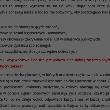
Dziś to miejsce wyróżnia się na tle kraju, dając nam duże p
dnie obnażają nasze słabości. Nie pozwólmy, aby postrzegano nas j
osuje się do obowiązujących zaleceń!,
chowuje zasad higienicznych i sanitarnych!,
aży obowiązek zakrywania nosa i ust w miejscach publicznych!,
chowuje dystansu społecznego!,
de wszystkim, nie stosuje szczepień ochronnych!
raju województwo lubelskie jest jednym z najsłabiej zaszczepion
atystyk zakażeń.
e rośnie liczba placówek, w których uczniowie częściowo lub w cało
muszą w tym czasie zapewnić dzieciom opiekę i pozostać w domu. 
mi problemami. Podmioty medyczne, w których zdarzają się zakaż
a w obrębie ognisk domowych paraliżują życie rodzinne, często prz
a to, co się dzieje wokół, odpowiada każdy z nas, w każdej chwil
lność bierze przewagę nad rozsądkiem. Często za tą lekkomyślnoś