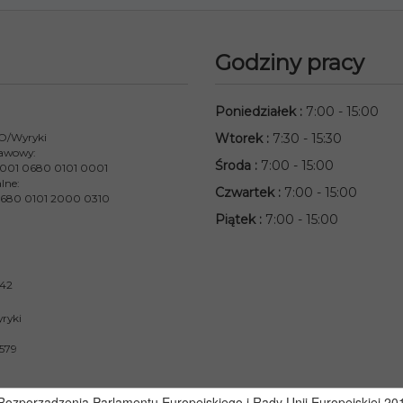
Godziny pracy
Poniedziałek
:
7:00 - 15:00
 O/Wyryki
Wtorek
:
7:30 - 15:30
awowy:
Środa
:
7:00 - 15:00
001 0680 0101 0001
lne:
Czwartek
:
7:00 - 15:00
680 0101 2000 0310
Piątek
:
7:00 - 15:00
842
ryki
579
zporządzenia Parlamentu Europejskiego i Rady Unii Europejskiej 2016