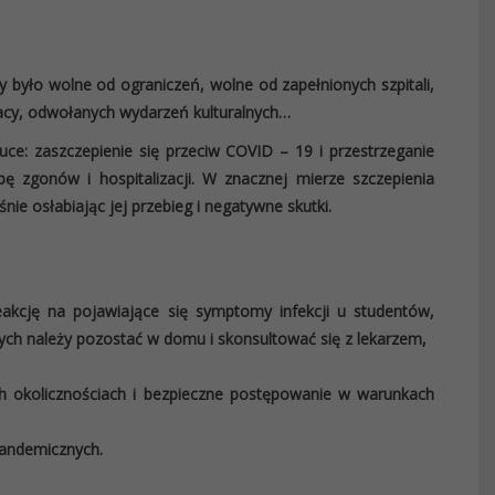
yło wolne od ograniczeń, wolne od zapełnionych szpitali,
acy, odwołanych wydarzeń kulturalnych…
ce: zaszczepienie się przeciw COVID – 19 i przestrzeganie
bę zgonów i hospitalizacji. W znacznej mierze szczepienia
ie osłabiając jej przebieg i negatywne skutki.
reakcję na pojawiające się symptomy infekcji u studentów,
ch należy pozostać w domu i skonsultować się z lekarzem,
h okolicznościach i bezpieczne postępowanie w warunkach
andemicznych.