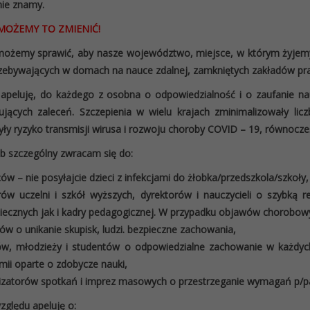
nie znamy.
MOŻEMY TO ZMIENIĆ!
żemy sprawić, aby nasze województwo, miejsce, w którym żyjemy b
rzebywających w domach na nauce zdalnej, zamkniętych zakładów pr
apeluję, do każdego z osobna o odpowiedzialność i o zaufanie nau
jących zaleceń. Szczepienia w wielu krajach zminimalizowały licz
yły ryzyko transmisji wirusa i rozwoju choroby COVID – 19, równocześn
 szczególny zwracam się do:
ów – nie posyłajcie dzieci z infekcjami do żłobka/przedszkola/szkoły,
rów uczelni i szkół wyższych, dyrektorów i nauczycieli o szybką 
ecznych jak i kadry pedagogicznej. W przypadku objawów chorobowy
ów o unikanie skupisk, ludzi. bezpieczne zachowania,
ów, młodzieży i studentów o odpowiedzialne zachowanie w każdyc
ii oparte o zdobycze nauki,
izatorów spotkań i imprez masowych o przestrzeganie wymagań p/p
zględu apeluję o: