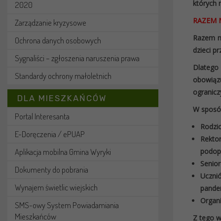
których 
2020
RAZEM 
Zarządzanie kryzysowe
Razem mo
Ochrona danych osobowych
dzieci p
Sygnaliści – zgłoszenia naruszenia prawa
Dlatego 
Standardy ochrony małoletnich
obowiązu
ogranicz
DLA MIESZKAŃCÓW
W sposób
Portal Interesanta
Rodzic
E-Doręczenia / ePUAP
Rekto
Aplikacja mobilna Gmina Wyryki
podopi
Senior
Dokumenty do pobrania
Uczni
Wynajem świetlic wiejskich
pandem
Organ
SMS-owy System Powiadamiania
Mieszkańców
Z tego w