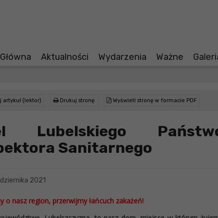
 Główna
Aktualności
Wydarzenia
Ważne
Galer
 artykuł (lektor)
Drukuj stronę
Wyświetl stronę w formacie PDF
el Lubelskiego Państw
pektora Sanitarnego
dziernika 2021
 o nasz region, przerwijmy łańcuch zakażeń!
ojewództwo, Lubelszczyzna, to nasz dom, miejsce w którym żyjem