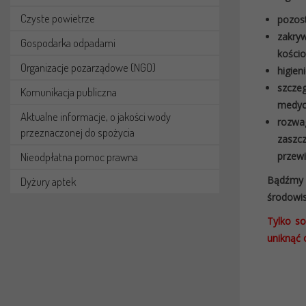
Czyste powietrze
pozost
zakry
Gospodarka odpadami
kościo
Organizacje pozarządowe (NGO)
higien
szcze
Komunikacja publiczna
medycz
Aktualne informacje, o jakości wody
rozwa
przeznaczonej do spożycia
zaszcz
Nieodpłatna pomoc prawna
przewi
Bądźmy 
Dyżury aptek
środowis
Tylko s
uniknąć 