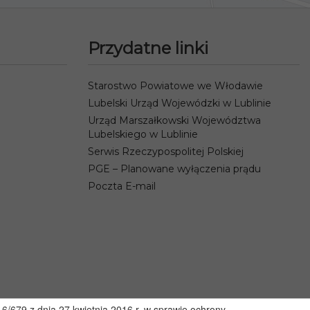
Przydatne linki
Starostwo Powiatowe we Włodawie
Lubelski Urząd Wojewódzki w Lublinie
Urząd Marszałkowski Województwa
Lubelskiego w Lublinie
Serwis Rzeczypospolitej Polskiej
PGE – Planowane wyłączenia prądu
Poczta E-mail
/679 z dnia 27 kwietnia 2016 r. w sprawie ochrony