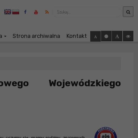
Wyszukaj
ia
Strona archiwalna
Kontakt
owego Wojewódzkiego
y, uczymy się, mamy rodziny, znajomych,