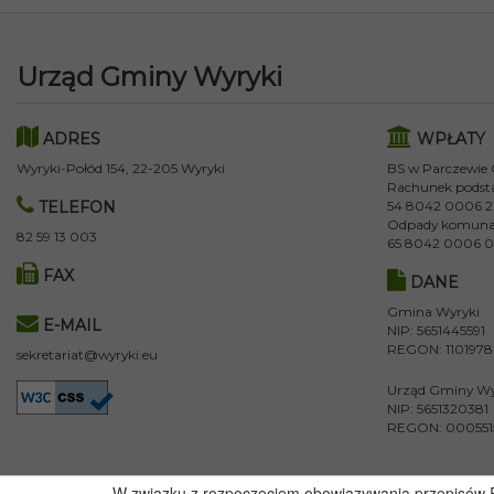
Urząd Gminy Wyryki
ADRES
WPŁATY
Wyryki-Połód 154, 22-205 Wyryki
BS w Parczewie
Rachunek podst
TELEFON
54 8042 0006 2
Odpady komuna
82 59 13 003
65 8042 0006 0
FAX
DANE
Gmina Wyryki
E-MAIL
NIP: 5651445591
REGON: 110197
sekretariat@wyryki.eu
Urząd Gminy Wy
NIP: 5651320381
REGON: 000551
W związku z rozpoczęciem obowiązywania przepisów Ro