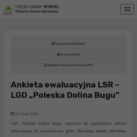
Przejdź do menu
Przejdź do stopki strony
Przejdź do głównej treści strony
URZĄD GMINY
WYRYKI
Togg
Oficjalny Serwis Internetowy
navig
Czytaj artykuł (lektor)
Drukuj stronę
Wyświetl stronę w formacie PDF
Ankieta ewaluacyjna LSR –
LGD „Poleska Dolina Bugu”
20 maja 2022
LGD „Poleska Dolina Bugu” zaprasza do wypełnienia ankiety
skierowanej do mieszkańców gmin: Włodawa, Miasto Włodawa,