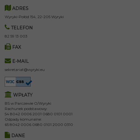
ADRES
Wyryki-Połód 154, 22-205 Wyryki
TELEFON
82 59 13 003
FAX
E-MAIL
sekretariat@wyryki.eu
WPŁATY
BS w Parczewie O/Wyryki
Rachunek podstawowy:
54 8042 0006 2001 0680 0101 0001
Odpady komunalne:
65 8042 0006 0680 0101 2000 0310
DANE