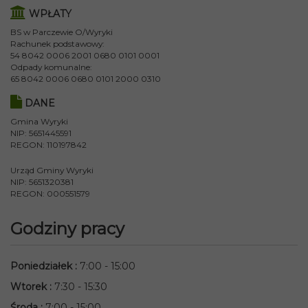
WPŁATY
BS w Parczewie O/Wyryki
Rachunek podstawowy:
54 8042 0006 2001 0680 0101 0001
Odpady komunalne:
65 8042 0006 0680 0101 2000 0310
DANE
Gmina Wyryki
NIP: 5651445591
REGON: 110197842
Urząd Gminy Wyryki
NIP: 5651320381
REGON: 000551579
Godziny pracy
Poniedziałek
:
7:00 - 15:00
Wtorek
:
7:30 - 15:30
Środa
:
7:00 - 15:00