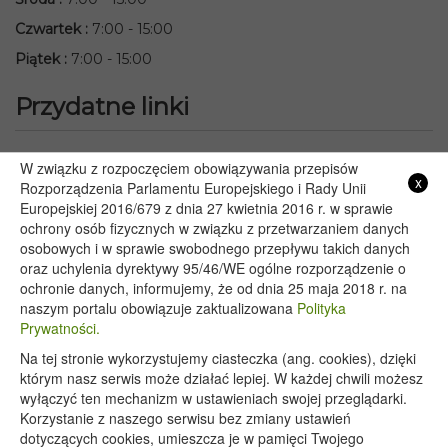
Czwartek
:
7:00 - 15:00
Piątek
:
7:00 - 15:00
Przydatne linki
Starostwo Powiatowe we Włodawie
W związku z rozpoczęciem obowiązywania przepisów
x
Lubelski Urząd Wojewódzki w Lublinie
Rozporządzenia Parlamentu Europejskiego i Rady Unii
Europejskiej 2016/679 z dnia 27 kwietnia 2016 r. w sprawie
Urząd Marszałkowski Województwa Lubelskiego w Lublinie
ochrony osób fizycznych w związku z przetwarzaniem danych
Serwis Rzeczypospolitej Polskiej
osobowych i w sprawie swobodnego przepływu takich danych
PGE – Planowane wyłączenia prądu
oraz uchylenia dyrektywy 95/46/WE ogólne rozporządzenie o
Poczta E-mail
ochronie danych, informujemy, że od dnia 25 maja 2018 r. na
naszym portalu obowiązuje zaktualizowana
Polityka
Prywatności.
Na tej stronie wykorzystujemy ciasteczka (ang. cookies), dzięki
Copyright 2020@ - Urząd Gminy Wyryki
którym nasz serwis może działać lepiej. W każdej chwili możesz
wyłączyć ten mechanizm w ustawieniach swojej przeglądarki.
Korzystanie z naszego serwisu bez zmiany ustawień
dotyczących cookies, umieszcza je w pamięci Twojego