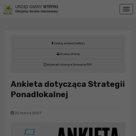
Przejdź do menu
Przejdź do stopki strony
Przejdź do głównej treści strony
URZĄD GMINY
WYRYKI
Togg
Oficjalny Serwis Internetowy
navig
Czytaj artykuł (lektor)
Drukuj stronę
Wyświetl stronę w formacie PDF
Ankieta dotycząca Strategii
Ponadlokalnej
22 marca 2023