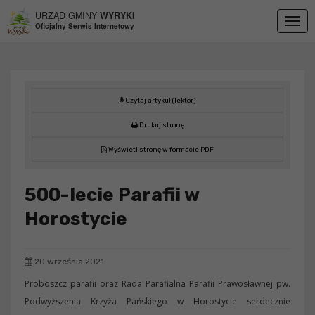
Przejdź do menu
Przejdź do stopki strony
Przejdź do głównej treści strony
URZĄD GMINY
WYRYKI
Togg
Oficjalny Serwis Internetowy
navig
Czytaj artykuł (lektor)
Drukuj stronę
Wyświetl stronę w formacie PDF
500-lecie Parafii w
Horostycie
20 września 2021
Proboszcz parafii oraz Rada Parafialna Parafii Prawosławnej pw.
Podwyższenia Krzyża Pańskiego w Horostycie serdecznie