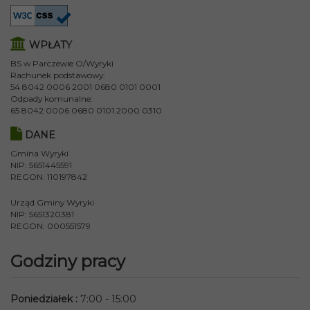
WPŁATY
BS w Parczewie O/Wyryki
Rachunek podstawowy:
54 8042 0006 2001 0680 0101 0001
Odpady komunalne:
65 8042 0006 0680 0101 2000 0310
DANE
Gmina Wyryki
NIP: 5651445591
REGON: 110197842
Urząd Gminy Wyryki
NIP: 5651320381
REGON: 000551579
Godziny pracy
Poniedziałek
:
7:00 - 15:00