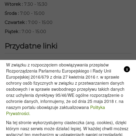
Wtorek
:
7:30 - 15:30
Środa
:
7:00 - 15:00
Czwartek
:
7:00 - 15:00
Piątek
:
7:00 - 15:00
Przydatne linki
Starostwo Powiatowe we Włodawie
W związku z rozpoczęciem obowiązywania przepisów
x
Lubelski Urząd Wojewódzki w Lublinie
Rozporządzenia Parlamentu Europejskiego i Rady Unii
Europejskiej 2016/679 z dnia 27 kwietnia 2016 r. w sprawie
Urząd Marszałkowski Województwa Lubelskiego w Lublinie
ochrony osób fizycznych w związku z przetwarzaniem danych
Serwis Rzeczypospolitej Polskiej
osobowych i w sprawie swobodnego przepływu takich danych
PGE – Planowane wyłączenia prądu
oraz uchylenia dyrektywy 95/46/WE ogólne rozporządzenie o
Poczta E-mail
ochronie danych, informujemy, że od dnia 25 maja 2018 r. na
naszym portalu obowiązuje zaktualizowana
Polityka
Prywatności.
Na tej stronie wykorzystujemy ciasteczka (ang. cookies), dzięki
Copyright 2020@ - Urząd Gminy Wyryki
którym nasz serwis może działać lepiej. W każdej chwili możesz
wyłączyć ten mechanizm w ustawieniach swojej przeglądarki.