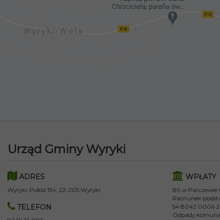
Urząd Gminy Wyryki
ADRES
WPŁATY
Wyryki-Połód 154, 22-205 Wyryki
BS w Parczewie
Rachunek podst
TELEFON
54 8042 0006 2
Odpady komuna