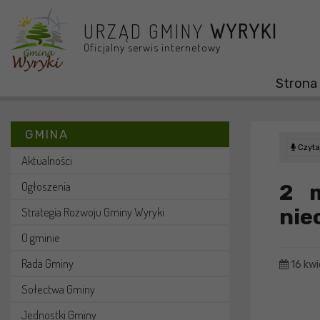
Przejdź do menu
Przejdź do stopki strony
Przejdź do głównej treści strony
URZĄD GMINY
WYRYKI
Oficjalny serwis internetowy
Strona
GMINA
Czytaj
Aktualności
Ogłoszenia
2 m
nie
Strategia Rozwoju Gminy Wyryki
O gminie
Rada Gminy
16 kwi
Sołectwa Gminy
Jednostki Gminy